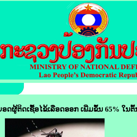
ອດ​ຜູ້​ຕິດເຊື້ອ​ໄຂ້​ເລືອດ​ອອກ ເພີ່ມ​ຂຶ້ນ
65% ໃນ​ຕົ້ນ​ປ