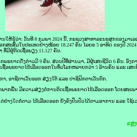
ໃຫ້​ຮູ້​ວ່າ: ວັນ​ທີ 8 ກຸມພາ 2024 ນີ້, ກະຊວງ​ສາທາລະນະ​ສຸກ​ຂອງ​ມາ​ເລ​ເ
ອອກ​ສະ​ສົມ​ໃນ​ປະເທດຢ່າງ​ໜ້ອຍ 18.247 ຄົນ ໄລຍະ 5 ອາທິດ ຂອງ​ປີ 2024 ເພ
ທີ່​ມີ​ຜູ້​ຕິດເຊື້ອ​ພຽງ 11.127 ຄົນ.
​ຈາກ​ພະຍາດ​ດັ່ງກ່າວ​ມີ 9 ຄົນ. ສ່ວນ​ປີ​ທີ່​ຜ່ານ​ມາ, ມີ​ຜູ້​ເສຍ​ຊີວິດ 6 ຄົນ.
ຜູ້​ຕິດເຊື້ອ​ພະຍາດ​ໄຂ້ເລືອດອອກ​ໃນ​ທົ່ວ​ໂລກ​ຫລາຍ​ກວ່າ 5 ລ້ານ​ຄົນ ແລະ ເສຍ
ິກາ, ອາຊີ​ຕາເວັນ​ອອກ​ ສ່ຽງ​ໃຕ້ ແລະ ປາ​ຊີ​ຟິກ​ຕາເວັນຕົກ.
ກ​ພື້ນ ມີ​ຄວາມ​ສ່ຽງ​ຕໍ່​ການ​ຕິດເຊື້ອພະຍາດໄຂ້ເລືອດອອກ ໂດຍ​ສະເພາະຜູ
ນຊຸ່ມແຕ່​ຢ່າງໃດ​ກໍ່​ຕາມ ໄຂ້ເລືອດອອກ ຍັງ​ຄົງ​ປິ່ນປົວ​ໄດ້ຕາມ​ອາການ ແລະ ໃ
ແຫຼ່