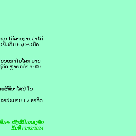
ຊຍ ໄດ້​ລາຍ​ງານ​ວ່າໄດ້​
ີ່ມ​ຂຶ້ນ 65,6% ເມື່ອ
 ອົງການ​ອະນາໄມ​ໂລກ ລາຍ​
​ຊີວິດ ຫຼາຍ​ກວ່າ 5.000
້​ທີ່ອາໄສຢູ່ ໃນ​
ຊ້​ເວລາປະມານ 1-2 ອາທິດ
ງທີ່ມາ: ໜັງສືພິມກອງທັບ
ວັນທີ 13/02/2024