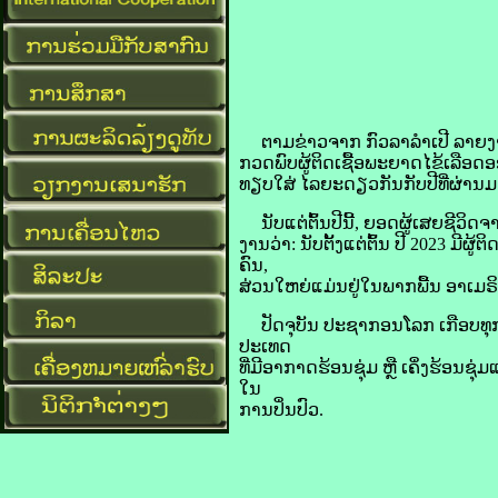
ຕາມ​ຂ່າວ​ຈາກ ກົວ​ລາ​ລຳ​ເປີ ລາຍ​ງານ​
ກວດ​ພົບ​ຜູ້​ຕິດເຊື້ອ​ພະຍາດ​ໄຂ້ເລືອດ
​ທຽບໃສ່ ໄລຍະ​ດຽວ​ກັນ​ກັບ​ປີ​ທີ່​ຜ່ານ​ມາ 
ນັບ​ແຕ່​ຕົ້ນ​ປີ​ນີ້, ຍອດ​ຜູ້​ເສຍ​ຊີວິດ
ງານ​ວ່າ: ນັບ​ຕັ້ງແຕ່​ຕົ້ນ ປີ 2023 ມີ​
ຄົນ,
ສ່ວນ​ໃຫຍ່​ແມ່ນ​ຢູ່​ໃນ​ພາກ​ພື້ນ ອາເມຣ
ປັດຈຸບັນ ປະຊາກອນ​ໂລກ ເກືອບ​ທຸກ​ພາ
ປະເທດ
ທີ່​ມີ​ອາກາດ​ຮ້ອນ​ຊຸ່ມ ຫຼື ເຄິ່ງ​ຮ້ອ
ໃນ
ການປິ່ນປົວ.