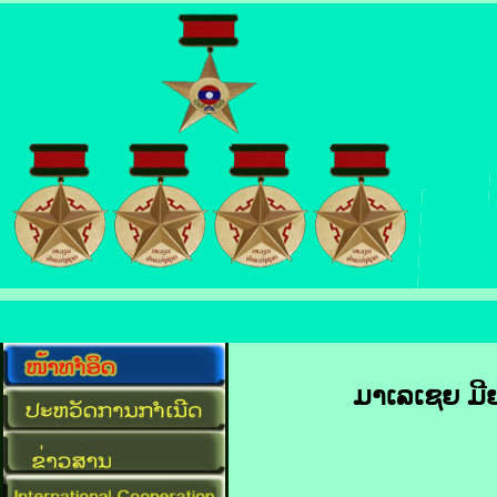
ມາ​ເລ​ເຊຍ ມີ​ຍ