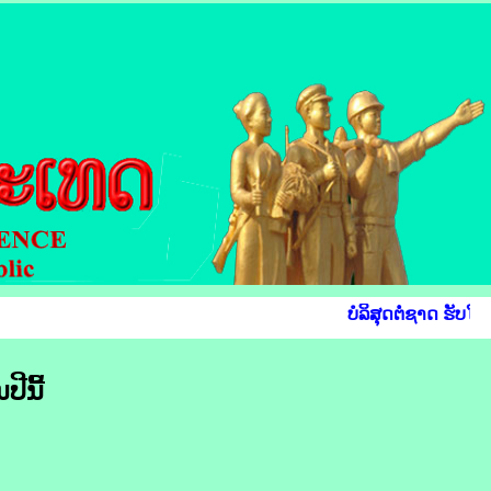
ບໍລິສຸດຕໍ່ຊາດ ຮັບໃຊ້
ີ​ນີ້