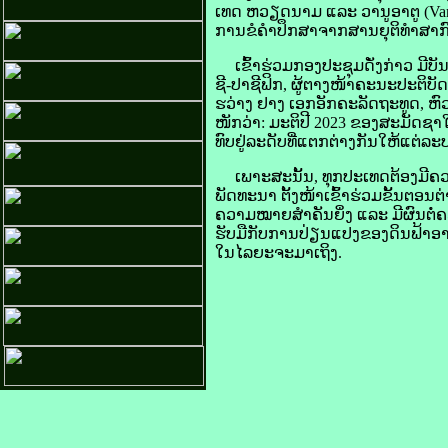
ເທດ ຫວຽດນາມ ແລະ ວາ​ນູ​ອາ​ຕູ (Vanu
ການ​ຂໍ​ຄຳ​ປຶກສາ​ຈາກ​ສານ​ຍຸຕິ​ທຳ​ສາ
ເຂົ້າ​ຮ່ວມ​ກອງ​ປະຊຸມ​ດັ່ງກ່າວ ມີ​
ຊີ-ປາ​ຊີ​ຟິກ, ຜູ້ຕາງໜ້າ​ຄະນະ​ປະຕິ
ຮວ່​​າງ ​ຢາງ ເອກ​ອັກ​ຄະ​ລັດ​ຖະ​ທູດ,
​ໜັກ​ວ່າ: ມະຕິ​ປີ 2023 ຂອງ​ສະມັດຊາ​
​ທົບ​ຢູ່​ລະດັບ​ທີ່​ແຕກ​ຕ່າງ​ກັນ​ໃຫ້​ແຕ່​ລ
ເພາະສະນັ້ນ, ທຸກ​ປະເທດ​ຕ້ອງ​ມີ​ຄວາມ
ພັດທະນາ ຕັ້ງໜ້າ​ເຂົ້າ​ຮ່ວມ​ຂັ້ນຕອນ
ຄວາມ​ໝາຍ​ສຳຄັນ​ຍິ່ງ ແລະ ມີ​ຜົນ​ຕໍ່​
​ຮັບ​ມື​ກັບ​ການ​ປ່ຽນແປງ​ຂອງ​ດິນ​ຟ້າ
ໃນ​ໄລຍະ​ຈະ​ມາ​ເຖິງ.