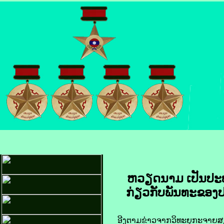
ຫວຽດນາມ ເປັນ​ປະທາ
ກ່ຽວ​ກັບ​
ພັນທະ​ຂອງ​ປ
ອີງ​ຕາມ​ຂ່າວ​ຈາກ​ວິທະຍຸ​ກະຈາຍສຽງ​ 