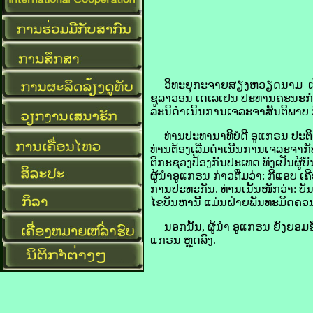
ວິທະຍຸ​ກະຈາຍສຽງ​ຫວຽດນາມ ເປີດເຜີຍ​
ຊູ​ລາວອນ ເດ​ເລ​ເຢນ ປະທານ​ຄະນະ​ກຳມະ
ລະນີ​ດຳເນີນ​ການ​ເຈລະຈາ​ສັນຕິພາບ ກ
ທ່ານ​ປະທານາທິບໍດີ ອູ​ແກຣນ ປະຕິເສດ​ຂໍ
ທ່ານ​ຕ້ອງ​ເລີ່ມ​ດຳເນີນ​ການ​ເຈລະຈາ​ກ
ຕີ​ກະຊວງ​ປ້ອງ​ກັນ​ປະເທດ ທັງ​ເປັນ​ຜູ
ຜູ້ນຳ​ອູ​ແກຣນ ກ່າວ​ຕື່ມ​ວ່າ: ກີ​ແອບ ເ
ການ​ປະ​ທະ​ກັນ. ທ່ານ​ເນັ້ນ​ໜັກ​ວ່າ: 
ໄຂ​ບັນຫາ​ນີ້ ​ແມ່ນຝ່າຍ​ພັນທະ​ມິດ​ຄວນ
ນອກ​ນັ້ນ, ຜູ້ນຳ ​ອູ​ແກຣນ ຍັງ​ຍອມຮັບ​
ແກຣນ ຫຼຸດ​ລົງ.