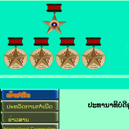
ປະທານາທິບໍດີ​