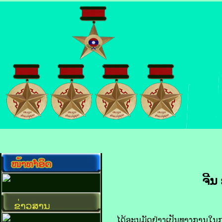
ຈີນ 
ໄດ້​ອະນຸມັດ​ຢ່າງ​ເປັນ​ທາງ​ການ​ໃນ​ກ