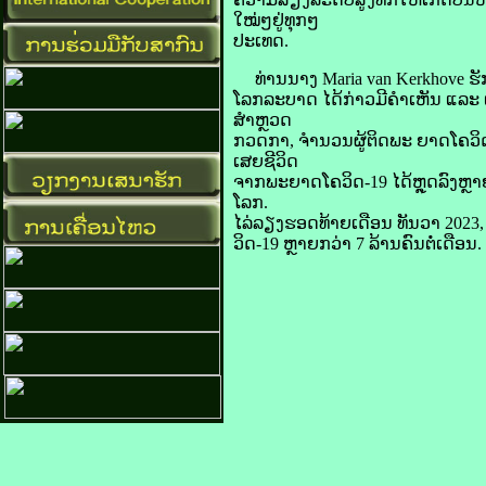
ໃໝ່ໆ​ຢູ່​ທຸກໆ
ປະເທດ.
ທ່ານ​ນາງ Maria van Kerkhove ຮັ
ໂລກລະບາດ ໄດ້​ກ່າວ​ມີ​ຄຳ​ເຫັນ ແລະ ເ
ສຳ​ຫຼວດ​
ກວດກາ, ຈຳນວນ​ຜູ້​ຕິດພະ ຍາດ​ໂຄ​ວິດ-19
ເສຍ​ຊີວິດ
​ຈາກ​ພະຍາດ​ໂຄ​ວິດ-19 ໄດ້​ຫຼຸດ​ລົງ​ຫຼາ
ໂລກ.
ໄລ່​ລຽງ​ຮອດ​ທ້າຍ​ເດືອນ ທັນວາ 2023, ຕົ
ວິດ-19 ຫຼາຍ​ກວ່າ 7 ລ້ານ​ຄົນ​ຕໍ່​ເດືອນ.