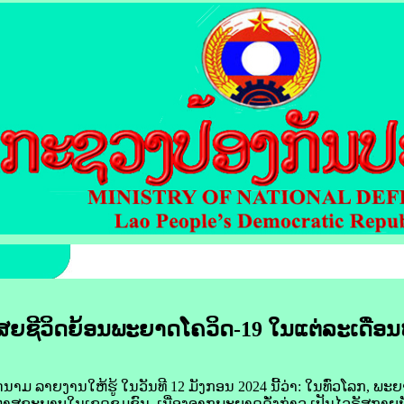
້​ເສຍ​ຊີວິດ​ຍ້ອນ​ພະຍາດ​ໂຄ​ວິດ
-
19 ໃນ​ແຕ່​ລະ​ເດືອນ​
ລາຍ​ງານ​ໃຫ້​ຮູ້​ ໃນ​ວັນ​ທີ 12 ມັງກອນ 2024 ນີ້​ວ່າ: ໃນ​ທົ່ວ​ໂລກ, ພະຍ
ັນຫາ​ສຸຂະພາບ​ໃນ​ເຂດ​ຊຸມ​ຊົນ. ເນື່ອງ​ຈາກ​ພະຍາດ​ດັ່ງກ່າວ ເປັນ​ໄວ​​ຣັສ​ກາຍ