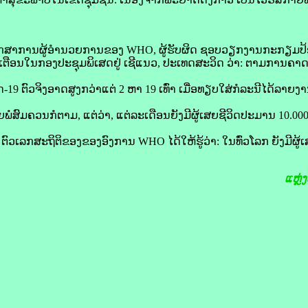
ກສາ​ການ​ຜູ້ອຳນວຍການ​ຂອງ WHO, ຜູ້​ຮັບຜິດ ຊອບ​ວຽກ​ງານ​ກະກຽມ​ປ
ຕືອນ​ໃນ​ກອງ​ປະຊຸມ​ພິເສດ​ຢູ່ ເຊີ​ແນວ, ປະເທດ​ສະ​ວິດ ວ່າ: ຕາມ​ການ​ຄາດ
 ຕົວ​ຈິງ​ອາດ​ສູງ​ກວ່າ​ແຕ່ 2 ຫາ 19 ເທົ່າ ເມື່ອທຽບໃສ່​ກໍລະນີ​ໄດ້​ລາຍ​ງານ.
ຍ​ພໍ​ສົມຄວນ​ກໍ​ຕາມ, ແຕ່​ວ່າ, ແຕ່​ລະເດືອນ​ຍັງ​ມີ​ຜູ້​ເສຍ​ຊີວິດ​ປະມານ 10.00
ວ​ເລກ​ສະຖິຕິ​ຂອງ​ຂອງ​ອົງການ WHO ໄດ້​ໃຫ້​ຮູ້​ວ່າ: ໃນ​ທົ່ວ​ໂລກ ຍັງ​ມີ​ຜູ້​
ແຫຼ່