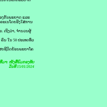
້ອງ​ກັນ​ພະຍາດ ແລະ
​ຄະເນ​ໂດຍ​ອີງໃສ່​ການ​
 ເຖິງ​ວ່າ, ຈຳນວນ​ຜູ້​
0 ຄົນ ໃນ 50 ປະເທດ​ທົ່ວ​
ເສຍ​ຊີວິດ​ຍ້ອນ​ພະຍາ​ໂຄ​
ງທີ່ມາ: ໜັງສືພິມກອງທັບ
ວັນທີ 15/01/2024