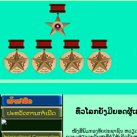
ທົ່ວ​ໂລກ​ຍັງ​ມີ​ຍອດ​ຜູ
ໜັງສືພິມ​ກອງທັບ​ປະຊາຊົນ​ ຫວຽດນາມ ​
​ຄວາມ​ສ່ຽງ​ລະດັບ​ສູງ​ທີ່​ກໍ່ໃຫ້ເກີດ​ບ