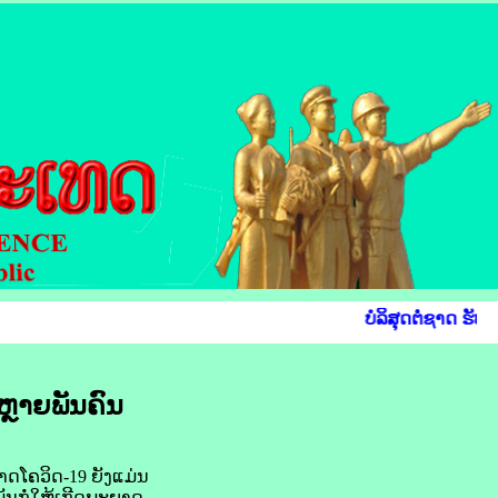
ບໍລິສຸດຕໍ່ຊາດ ຮັບໃ
ຫຼາຍ​ພັນ​ຄົນ
າດ​ໂຄ​ວິດ-19 ຍັງ​ແມ່ນ
ພັນ​ກໍ່ໃຫ້ເກີດ​ພະຍາດ​