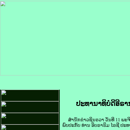
ປະທານາທິບໍດີ​ອີ​ຣານ
ສຳນັກຂ່າວຊິນຣວາ ວັນ​ທີ 11 ພະຈິກ ນີ້
ພົບ​ປະ​ກັບ ​ທ່ານ ອິບ​ຣາ​ຮິມ ໄຣ​ຊີ ປ