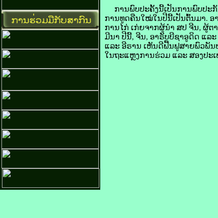
ການ​ພົບ​ປະ​ຄັ້ງ​ນີ້​ເປັນ​ການ​ພົບ​ປະ
​ການ​ທູດ​ຄືນໃໝ່​ໃນ​ປີ​ນີ້​ເປັນຕົ້ນ​ມາ.
ການ​ໄກ່​ ເກ່ຍ​ຈາກ​ຜູ້ນຳ ສປ ​ຈີນ, ຜູ້ຕາງ
ມີນາ ປີ​ນີ້, ຈີນ, ອາ​ຣັບ​ບີຊາ​ອູ​ດິດ
ແລະ ອີ​ຣານ ເຫັນ​ດີ​ຟື້ນ​ຟູ​ສາຍ​ພົວພັນ
​ໃນ​ຖະແຫຼງການ​ຮ່ວມ ແລະ​ ສອງ​ປະເທດ​ປະ