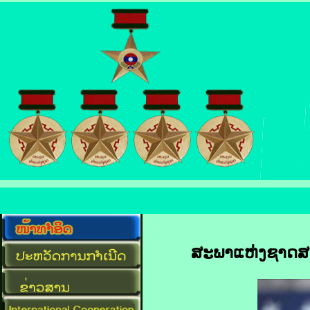
ສະພາ​ແຫ່ງ​ຊາດ​ສະ