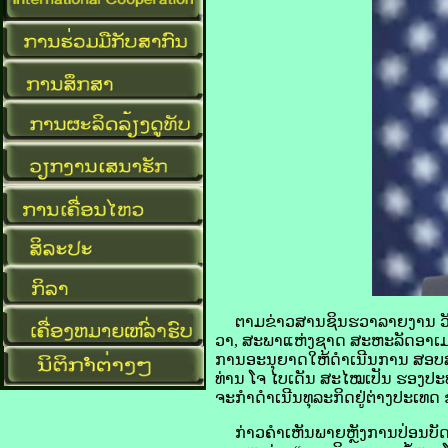
ຕາມຂ່າວສານຊິນຮວາລາຍງານ ວັນທີ
ວາ, ສະພາແຫ່ງຊາດ ສະຫະລັດອາເມຣິກ
ການອະນຸຍາດໃຫ້ດຳເນີນການ ສອບສວນພ
ທ່ານ ໂຈ ໄບເດັນ ສະໄໝເປັນ ຮອງປ
ຈະກຳດຳເນີນທຸລະກິດຢູ່ຕ່າງປະເທດ ຂ
ກ່າວຄຳເຫັນພາຍຫຼັງການປ່ອນບັດ