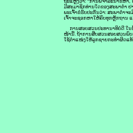
ຖະແຫຼງວ່າ: “ການພິຈາລະນາຂໍ້ຫາ, ໂ
ມີສະມາຊິກທ່ານໃດຂອງສະພາຕ່ຳ ຢາກ
ພະເຈົ້າຂໍຮັບປະກັນວ່າ:
ສະພາຕ່ຳຈະມ
ເຈົ້າຈະຊອກຫາໃຫ້ຄົບທຸກຫຼັກຖານ ແ
ການສອບສວນປະທານາທິບໍດີ ໃນຂໍ້ສ
ໜ້ານີ້.
ຖ້າການສືບສວນ
ສອບສວນພົບວ່
ໃຊ້ຕຳແໜ່ງໃຫ້ລູກຊາຍກະທຳຜິດແທ້,