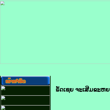
ຣັດ​ເຊຍ ຈະ​ເສີມ​ຂະຫຍາຍ