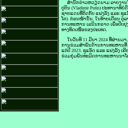
ສຳນັກ​ຂ່າວ​ຫວຽດນາມ ລາຍ​ງານ​ໃນ​ວັນ​
ປູ​ຕິນ (Vladimir Putin) ປະທານາທິບໍດ
ຊາຍ​ແດນ​ທີ່​ຕິດ​ກັບ ແຟງ​ລັງ ແລະ ຊູ​ແອັ
ໂຕ). ກ່ອນ​ໜ້າ​ນັ້ນ, ໃນ​ທ້າຍ​ເດືອນ ຕຸ
ການ​ທະຫານ ເລ​ນິນ​ກຣາດ ເພື່ອ​ປັບປຸງ​ບັ
ທາງ​ທິດເໜືອ​ຂອງ​ປະເທດ.
ໃນ​ວັນ​ທີ 11 ມີນາ 2024 ທີ່​ຜ່ານ​ມາ, 
ການ​ຮ່ວມ​ສຳພັນ​ດ້ານ​ການ​ທະຫານ​ທີ່ ສະ
ແຕ່​ປີ 2023. ຊູ​ແອັດ ແລະ ແຟງ​ລັງ ເຄີ
ຮ່ວມ​ກຸ່ມ​ພັນທະ​ມິດ​ການ​ທະຫານ​ນາ​ໂຕ 