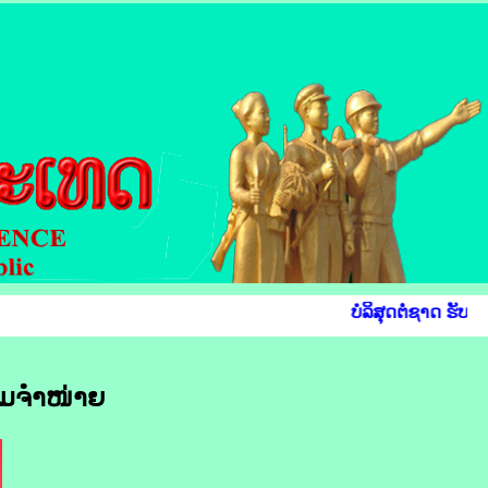
ບໍລິສຸດຕໍ່ຊາດ ຮັບໃຊ
ພິມ​ຈຳໜ່າຍ