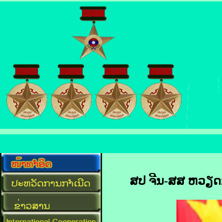
ສປ ຈີນ-​ສສ ຫວຽດນາ