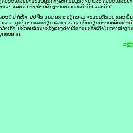
າງຄະນະໂຄສະນາ​ອົບຮົມ​ສູນ​ກາງ​ພັກ​ກອມ​ມູ​ນິດ​ຈີນ ແລະ ຄະນະ​ໂຄສະນາ​ອົ
ນ​ແປ ແລະ ພິມ​ຈຳໜ່າຍ​ຜົນງານ​ອະມະຕະ​ເຊິ່ງ​ກັນ ແລະ​ກັນ”.
ໄລຍະ 5 ປີ ​ຕໍ່ໜ້າ, ​ສປ ຈີນ ແລະ ​ສສ ຫວຽດນາມ ຈະ​ຮ່ວມ​ກັນ​ແປ ແລະ ພິມ
ປະເທດ, ຊຸກຍູ້​ການ​ແລກປ່ຽນ ແລະ ຖອດ​ຖອນບົດຮຽນ​ດ້ານ​ອະລິຍະ​ທຳ​ເຊິ
ຍ​ກວ່າ​ເກົ່າ, ປະກອບສ່ວນພະລັງ​ແຮງ​ດ້ານ​ວັດທະນະທຳເຂົ້າ​ໃນ​ການ​ສ້າງ​ປະ
ຸດ​ທະ​ສາດ.
ແຫຼ່