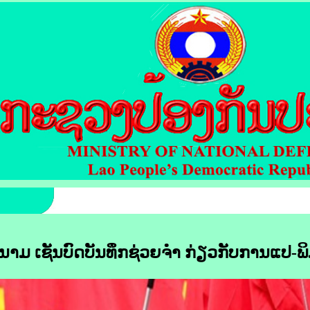
ມ ເຊັນ​ບົດ​ບັນທຶກ​ຊ່ວຍ​ຈຳ​ ກ່ຽວ​ກັບ​ການ​ແປ-