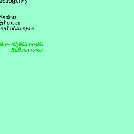
ບຮົມ​ສູນ​ກາງ​
​ຈຳໜ່າຍ​
່ງ​ກັນ ແລະ
ຊາ​ຄົມ​ຮ່ວມ​ຊະ​ຕາ​
ງທີ່ມາ: ໜັງສືພິມກອງທັບ
ວັນທີ 26/12/2023