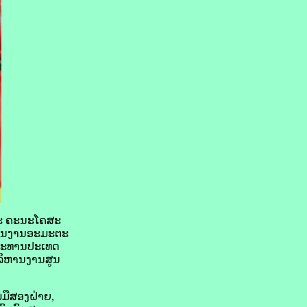
 ແລະ ຄະນະ​ໂຄສະ
​ຜົນງານ​ອະມະຕະ​
, ປະທານປະເທດ​
ລິຫານ​ງານ​ສູນ
ມື​ສອງ​ຝ່າຍ,