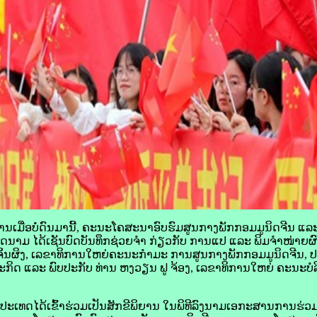
ເມື່ອ​ບໍ່​ດົນ​ມາ​ນີ້, ຄະນະ​ໂຄສະນາ​ອົບຮົມ​ສູນ​ກາງ​ພັກ​ກອມ​ມູ​ນິດ​ຈີນ
ວຽດນາມ ໄດ້​ເຊັນ​ບົດ​ບັນທຶກ​ຊ່ວຍ​ຈຳ ກ່ຽວ​ກັບ ການ​ແປ ແລະ ພິມ​ຈຳໜ່າຍ
 ຈິ້ນ​ຜິງ, ເລຂາທິການ​ໃຫຍ່​ຄະນະ​ກຳມະ ການ​ສູນ​ກາງ​ພັກ​ກອມ​ມູ​ນິດ​ຈີນ
ດ ແລະ ພົບ​ປະ​ກັບ ​ທ່ານ ຫງວ​​ຽນ ຟູ​ ຈ້ອງ, ເລຂາທິການ​ໃຫຍ່ ຄະນະ​ບໍ
ທດໄດ້​ເຂົ້າ​ຮ່ວມ​ເປັນ​ສັກຂີ​ພິຍານ ໃນ​ພິທີ​ລົງ​ນາມ​ເອກະສານ​ການ​ຮ່ວມ​