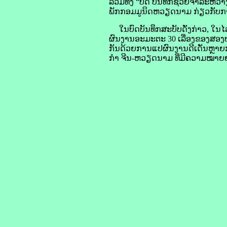
ລວມ​ທັງ “ບົດ ບັນທຶກ​ຊ່ວຍ​ຈຳ​ລະຫວ່
ພັກກອມ​ມູ​ນິດຫວຽດນາມ ກ່ຽວ​ກັບກາ
ໃນ​ບົດ​ບັນທຶກ​ສະບັບ​ດັ່ງກ່າວ, ໃນ​
ຜົນງານ​ອະມະຕະ 30 ເລື່ອງ​ຂອງ​ສອງ​
ກັນ​ດ້ວຍ​ການ​ແປ​ຜົນງານ​ດີເດັ່ນ​ຫຼາ
ກຳ ຈີນ-ຫວຽດນາມ ທີ່​ມີ​ຄວາມ​ໝາຍຍ