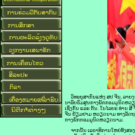
ວິທະຍຸ​ສາກົນ​ແຫ່ງ ​ສປ ຈີນ, ລາຍ​ງານ​
ນາ​ອົບຮົມ​ສູນ​ກາງ​ພັກ​ກອມ​ມູ​ນິດຫ
ເຊິ່ງ​ກັນ ແລະ ກັນ. ໃນ​ໄລຍະ ທ່ານ ສີ
ຈີນ ຢ້ຽມຢາມ ຫວຽດນາມ ທາງ​ລັດ​ຖະ​ກິ
​ກາງ​ພັກ​ກອມມູ​ນິດຫວຽດນາມ.
ຈາກ​ນັ້ນ ເລຂາທິການ​ໃຫຍ່ທັງ​ສອງ​ປະເ