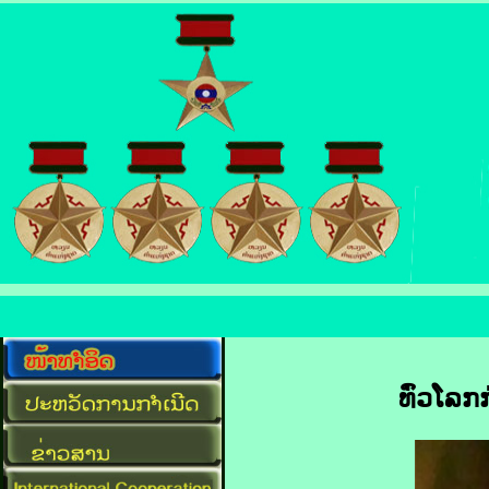
ທົ່ວ​ໂລກ