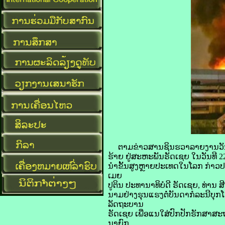
ຕາມ​ຂ່າວສານ​ຊິນ​ຮວາ​ລາຍ​ງານ​ວັນ​ທີ 
​ຮ້າຍ ຢູ່​ສະຫະພັນ​ຣັດ​ເຊຍ ໃນ​ວັນ​ທີ 22
​ນຳ​ຂັ້ນ​ສູງ​ຫຼາຍ​ປະເທດ​ໃນ​ໂລກ ກ່າວ​ປະ
ເມຍ
ປູ​ຕິນ ປະທານາທິບໍດີ ຣັດ​ເຊຍ, ທ່ານ ສີ
ນາມ​ຢ່າງ​ຮຸນແຮງ​ຕໍ່​ບັນດາ​ກໍລະນີ​
ລັດຖະບານ
ຣັດ​ເຊຍ ເພື່ອ​ແນໃສ່​ປົກ​ປັກຮັກສາ​
ນາຍົກ