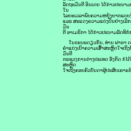
ລັດຖະມົນຕີ ອິນ​ເດຍ ໄດ້​ກ່າວ​ປະນາມ​ເ
ໃນ​
ໄລຍະ​ເວລາ​ພົບ​ຄວາມ​ຫຍຸ້ງຍາກ​ແບບນີ
ແລະ ສະແດງ​ຄວາມ​ແບ່ງປັນ​ຢ່າງ​ເລິກເຊ
ມົນ
ຕີ ອາ​ເມ​ຣິ​ກາ ໄດ້​ກ່າວ​ປະນາມ​ລັດທິ​
ໃນ​ຂະນະ​ດຽວ​ກັນ, ທ່ານ ຟາ​ຣາ ດາກ​ລາ
​ຄຳ​ແບ່ງ​ເບົາ​ຄວາມ​ເສົ້າ​ສະຫຼົດ​ໃຈ​ເ
ມົນຕີ
ກະຊວງການ​ຕ່າງປະເທດ ອັງກິດ ກໍ​ໄດ້​ກ່
ສະຫຼົດ
ໃຈ​ເຖິງ​ຄອບຄົວ​ບັນດາ​ຜູ້​ປະສົບ​ເຄາະ​