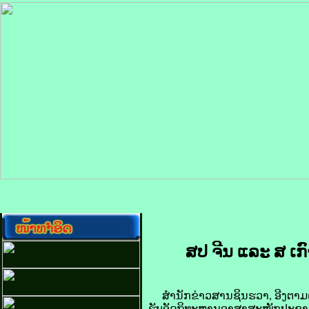
ສປ ຈີນ ແລະ ສ ເກົ
ສຳນັກຂ່າວສານຊິນຮວາ, ອີງຕາມຄວາມ
ຮັບອັດຖິທະຫານອາສາສະໝັກປະຊາຊົນ