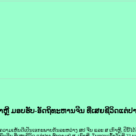
າຫຼີ ມອບ
-ຮັບ
ອັດຖິທະຫານຈີນ ທີ່ເສຍຊີວິດແຕ່ປ
ເຫັນດີເປັນເອກະພາບກັນລະຫວ່າງ ສປ ຈີນ ແລະ ສ ເກົາຫຼີ, ປີນີ້ໄດ້ສື
ຈີນ ທີ່ເສຍຊີວິດ
ແຕ່ປາງ ສົງຄາມຢູ່ ສ. ເກົາຫຼີ, ໃນຕອນເຊົ້າວັນທີ 23 ພະ