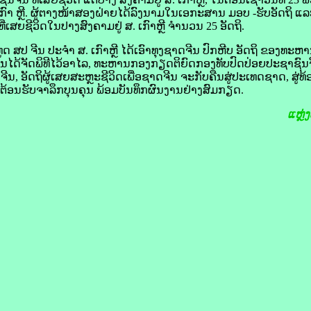
ົາ ຫຼີ. ຜູ້ຕາງໜ້າສອງຝ່າຍໄດ້ລົງນາມໃນເອກະສານ ມອບ
-
ຮັບ
ອັດຖິ ແລ
ສຍຊີວິດໃນປາງສົງຄາມຢູ່ ສ. ເກົາຫຼີ ຈຳນວນ 25 ອັດຖິ
.
 ສປ ຈີນ ປະຈຳ ສ. ເກົາຫຼີ ໄດ້ເອົາທຸງຊາດຈີນ ປົກຫີບ ອັດຖິ ຂອງທ
 ຈີນໄດ້ຈັດພິທີໄວ້ອາໄລ, ທະຫານກອງກຽດຕິຍົດກອງທັບປົດປ່ອຍປະຊາຊົນຈ
ີນ, ອັດຖິຜູ້ເສຍສະຫຼະຊີວິດເພື່ອຊາດຈີນ ຈະກັບຄືນສູ່ປະເທດຊາດ, ສູ່ທ້ອ
ຕ້ອນຮັບຈາລຶກບຸນຄຸນ ພ້ອມບັນທຶກຜົນງານຢ່າງສົມກຽດ.
ແຫຼ່