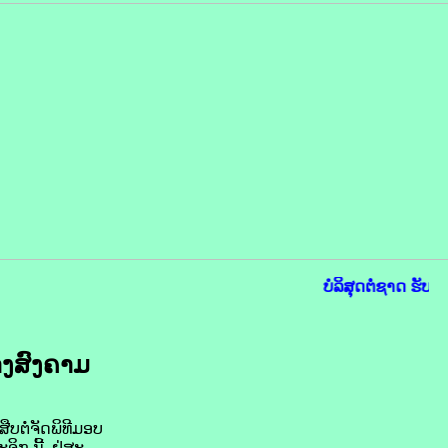
ບໍລິສຸດຕໍ່ຊາດ ຮັບໃ
າງສົງຄາມ
ບຕໍ່ຈັດພິທີມອບ
ຈິກ ນີ້, ຢູ່ສະ