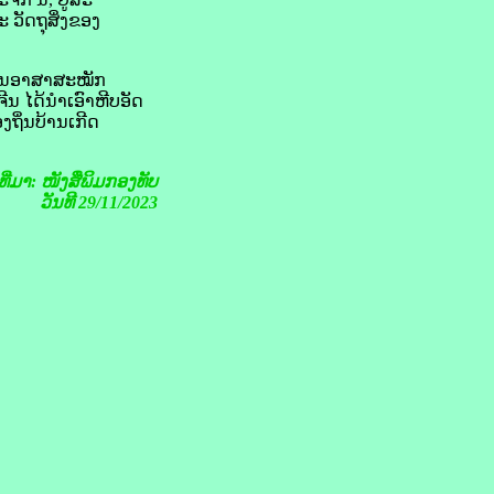
ະ ວັດຖຸສິ່ງຂອງ
ະຫານອາສາສະໝັກ
ີນ ໄດ້ນຳເອົາຫີບອັດ
ງຖິ່ນບ້ານເກີດ
ງທີ່ມາ: ໜັງສືພິມກອງທັບ
ວັນທີ 29/11/2023