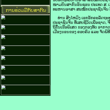
ໜາມບິນສາກົນອິນຊອນ ປະເທດ ສ. ເກ
ທະຫານອາສາ ສະໝັກປະຊາຊົນຈີນ ທີ່ເ
ທ່ານ ສິງໄຫມິງ ເອກອັກຄະລັດຖະທູດ
ປະຊາຊົນຈີນ ທີ່ເສຍຊີວິດເພື່ອຊາດ,
ຖິຂຶ້ນເຮືອພິເສດ ຂອງກອງທັບ ອາກາດຈ
ເມືອງນອນຂອງ ຄອບຄົວ ແລະ ຈັດພິທີ