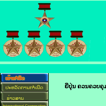
ຍີ່ປຸ່ນ ​ຄວນ​ຄວບ​