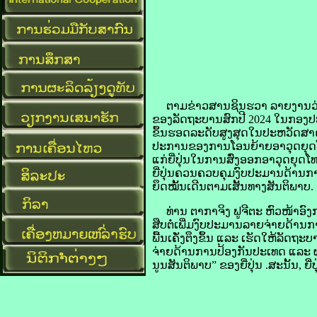
ຕາມຂ່າວສານຊິນຮວາ ລາຍງານວ
​ຂອງ​ລັດຖະບານ​ສົກ​ປີ 2024 ໃນ​ກອງ​ປະ
​ຂຶ້ນ​ຮອດ​ລະດັບ​ສູງ​ສຸດ​ໃນ​ປະຫວັດສ
​ປະການ​ຂອງ​ການ​ໂອນ​ຍ້າຍ​ອາວຸດ​ຍຸດ​ໂ
ແກ່​ຍີ່ປຸ່ນ​ໃນ​ການ​ສົ່ງ​ອອກ​ອາວຸດ​ຍຸດ​ໂ
ຍີ່ປຸ່ນ​ຄວນ​ຄວບ​ຄຸມ​ງົບປະມານ​ດ້ານ​ກາ
​ຍຶດ​ໝັ້ນ​ເດີນ​ຕາມ​ເສັ້ນທາງ​ສັນຕິພາບ
.
ທ່ານ ຕາ​ກາ​ຈິງ ຟູ​ຈີ​ຕະ ຫົວໜ້າ​ອົ
ດ້ານ​ກ
​ພື້ນ​ເຄັ່ງ​ຕຶງ​ຂຶ້ນ ແລະ ເຮັດ​ໃຫ້​ລັດຖະບ
​ຈ່າຍ​ດ້ານ​ການ​ປ້ອງ​ກັນ​ປະເທດ ແລະ
ນູນ​ສັນຕິພາບ” ຂອງ​ຍີ່ປຸ່ນ
.
ສະນັ້ນ
, ຍີ