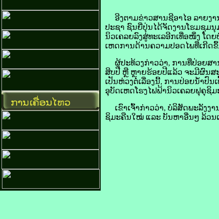
ອີງ​ຕາມ​ຂ່າວສານ​ຊີ​ອາ​ໄອ ລາຍ​ງານ​ໃຫ້
ປະຊາ ຊົນ​ຍີ່ປຸ່ນ​ໄດ້​ຈັດ​ງານ​ໂຮມ​ຊຸມນຸມ
ນິວ​ເຄລຍ​ລົງ​ສູ່​ທະເລ​ອີກ​ເທື່ອ​ໜຶ່ງ 
ເຫດການ​ດ້ານ​ຄວາມ​ປອດ​ໄພ​ທີ່​ເກີດ​ຂຶ້ນ​
ຜູ້​ປະ​ທ້ວງ​ກ່າວ​ວ່າ, ການ​ທີ່​ປ່ອຍ​ສານ​ກຳ
ສິບ​ປີ ຫຼື ຫຼາຍ​ຮ້ອຍ​ປີ​ແລ້ວ ຈະ​ມີ​ຜົ
ເປັນ​ຫ່ວງ​ຕໍ່​ເລື່ອງ​ນີ້, ການ​ປ່ອຍ​ນ້ຳ​ປົ
​ອຸບັດເຫດ​ໂຮງ​ໄຟຟ້າ​ນິວ​ເຄລຍ​ຟຸ​ຄຸ​ຊິ​ມ
ເຂົາເຈົ້າ​ກ່າວ​ວ່າ, ບໍລິສັດ​ພະລັງງານ​ໄ
ຊິ​ມະ​ຄືນໃໝ່ ແລະ ບັນຫາ​ອື່ນໆ ​ລ້ວນ​ແຕ