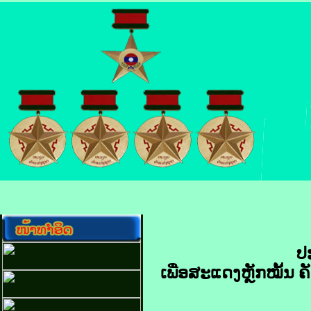
ປະ
ເພື່ອ​ສະແດງ​ຫຼັກ​ໝັ້ນ​ ຄັ