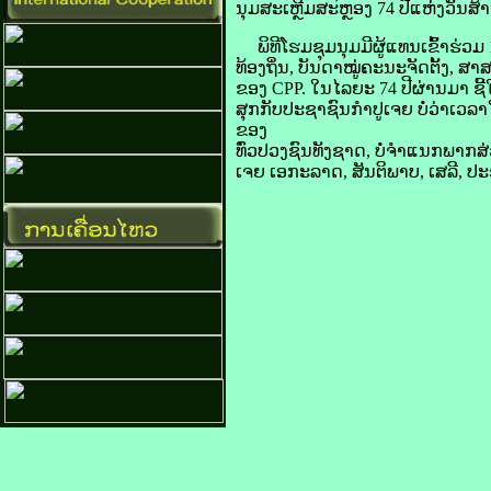
ນຸມ​ສະເຫຼີມສະຫຼອງ 74 ປີ​ແຫ່ງ​ວັນ​ສ້າ
ພິທີ​ໂຮມ​ຊຸມນຸມ​ມີ​ຜູ້​ແທນ​ເຂົ້າ​ຮ່
ທ້ອງຖິ່ນ, ບັນດາ​ໝູ່​ຄະນະ​ຈັດ​ຕັ້ງ
​ຂອງ CPP. ໃນ​ໄລຍະ 74 ປີຜ່ານມາ ຊີ້​ໃ
​ສຸກ​ກັບ​ປະຊາຊົນ​ກຳປູເຈຍ ບໍ່​ວ່າ​ເວລາ
ຂອງ​
ທົ່ວ​ປວງ​ຊົນ​ທັງ​ຊາດ, ບໍ່​ຈຳແນກ​ພາກສ
ເຈຍ ເອກະລາດ, ສັນຕິພາບ, ເສລີ, ປະ