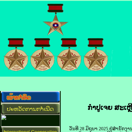
ກຳປູເຈຍ ສະເຫຼີມ
​ວັນ​ທີ 28 ມິຖຸນາ 2025 ຢູ່​ສຳນັກງານ