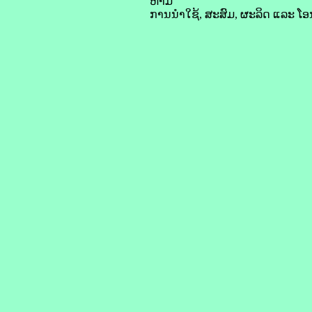
ຫ້າມ
ການ​ນຳ​ໃຊ້, ສະ​ສົມ, ຜະລິດ ແລະ ໂອນ