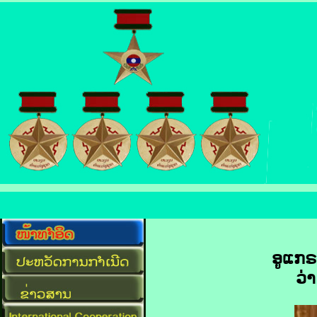
ອູ​ແກຣ
ວ່