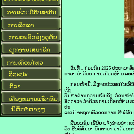
​​ວັນ​ທີ 1 ກໍລະກົດ 2025 ປະທານາທິບໍ
​ຕາ​ວາ ວ່າ​ດ້ວຍ ການ​ເກືອດ​ຫ້າມ ລະເບ
ກ່ອນ​ໜ້າ​ນີ້, ມີ​ຫຼາຍ​ປະເທດ​ໃນ​ເອີ
ເຖິງ
​ບັນຫາ​ດ້ານ​ຄວາມ​ໝັ້ນຄົງ. ກ່ອນ​ໜ້າ​ນ
ອົດ​ຕາ​ວາ ວ່າ​ດ້ວຍການ​ເກືອດ​ຫ້າມ ລ
ປະ
ເທດ​ນີ້ ຈະ​ຖອນ​ຕົວ​ອອກ​ຈາກ ສົນທິສັນ
ສື່​ມວນ​ຊົນ ເອີ​ຣົບ ແຈ້ງ​ຂ່າວ​ວ່າ: ແຟ
ລັບ ສົນທິສັນຍາ ອົດ​ຕາ​ວາ ວ່າ​ດ້ວຍການ