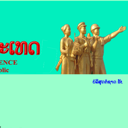
ບໍລິສຸດຕໍ່ຊາດ ຮັບໃ