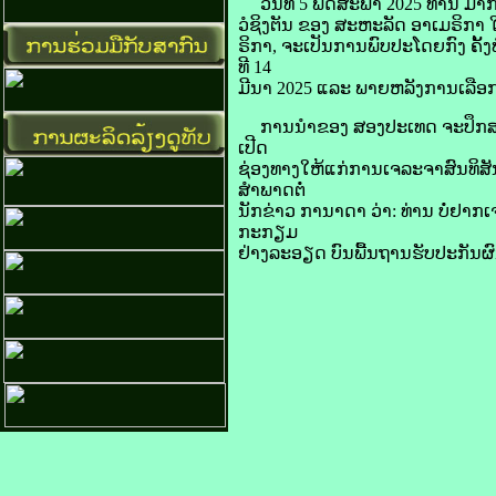
ວັນ​ທີ 5 ພຶດສະພາ 2025 ທ່ານ ມາກ 
ວໍ​ຊິງ​ຕັນ ຂອງ ສະຫະລັດ ອາ​ເມ​ຣິ​ກາ 
ຣິ​ກາ, ຈະ​ເປັນ​ການ​ພົບ​ປະ​ໂດຍ​ກົງ​ ຄ
ທີ 14
ມີນາ 2025 ແລະ ພາຍຫລັງ​ການ​ເລືອກ​ຕັ້
ການ​ນຳ​ຂອງ ສອງ​ປະເທດ ຈະ​ປຶກສາ​ຫາລ
ເປີດ
​ຊ່ອງ​ທາງ​ໃຫ້​ແກ່​ການ​ເຈລະຈາ​ສົນທ
ສຳພາດ​ຕໍ່​
ນັກ​ຂ່າວ ກາ​ນາ​ດາ ວ່າ: ທ່ານ ບໍ່​ຢາກ​
ກະກຽມ​
ຢ່າງ​ລະອຽດ ບົນ​ພື້ນຖານ​ຮັບປະກັນ​ຜົນ