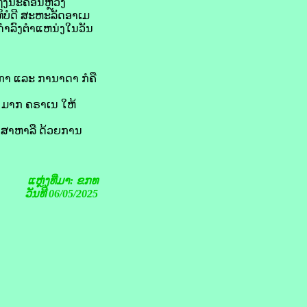
ເຖິງ​ນະຄອນຫຼວງ
ທິບໍດີ ສະຫະລັດອາ​ເມ​
້ດຳລົງ​ຕຳແຫນ່ງ​ໃນ​ວັນ​
ກາ ແລະ ກາ​ນາ​ດາ ກໍ​ຄື
 ມາກ ຄຣາ​ເນ ໃຫ້​
ຶກສາ​ຫາລື ດ້ວຍ​ການ​
ແຫຼ່ງທີ່ມາ: ຂກທ
ວັນທີ 06/05/2025