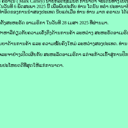
ຄຣາ​ເນ ( Mark Carney) ນາຍົກລັດຖະມົນຕີ ກາ​ນາ​ດາ ຈະ​ເດີນທາງ​ໄປ​
ໃນ​ວັນ​ທີ 6 ພຶດສະພາ 2025 ນີ້ ເພື່ອ​ພົບ​ປະ​ກັບ ທ່ານ ໂດ​ນັນ ທຣຳ ປະທານາ
ັ້ງ​ທຳ​ອິດ​ຂອງ​ການ​ນຳ​ສອງ​ປະເທດ ນັບ​ແຕ່​ເມື່ອ ທ່ານ ທ່ານ ມາກ ຄຣາ​ເນ ໄດ
ງ​ສະຫະ​ຣັດ ອາ​ເມ​ຣິ​ກາ ໃນ​ວັນ​ທີ 28 ເມສາ 2025 ທີ່​ຜ່ານ​ມາ.
ື​ກ່ຽວ​ກັບ​ຄວາມ​ເຄັ່່ງ​ຕຶງ​ດ້ານ​ການ​ຄ້າ ລະຫວ່າງ ສະຫະ​ຣັດອາ​ເມ​ຣິ​
ິສັນຍາ​ດ້ານ​ການ​ຄ້າ ແລະ ຄວາມ​ໝັ້ນຄົງ​ໃຫມ່ ລະຫວ່າງ​ສອງ​ປະເທດ. ທ່ານ
ເຈລະຈາ​ຢ່າງ​ເປີດເຜີຍ​ກັບ ສະຫະລັດອາ​ເມ​ຣິ​ກາ ແຕ່​ຈະ​ກ້າວ​ເຂົ້າ​ສູ່​ການ​ປ
​ປະໂຫຍດ​ດີ​ທີ່​ສຸດ​ໃຫ້​ແກ່ກາ​ນາ​ດາ.