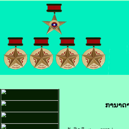
ກາ​ນາ​ດາ