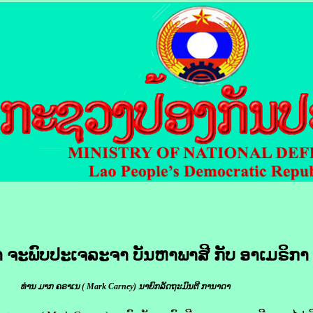
 ຈະ​ພົບ​ປະ​ເຈລະຈາ ບັນຫາ​ພາສີ ກັບ ອາ​ເມ​ຣິ​ກາ
ທ່ານ ມາກ ຄຣາ​ເນ ( Mark Carney) ນາຍົກລັດຖະມົນຕີ ກາ​ນາ​ດາ