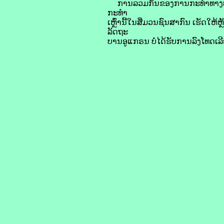
ການ​ລວມ​ກັນ​ຂອງ​ການ​ກະທຳ​ທາງ​ທະຫາ
ກະທຳ
​ເຫຼົ່າ​ນີ້​ໃນ​ສື່​ມວນ​ຊົນ​ສາກົນ ເຮັ
ລັດຖະ
ບານ​ອູ​ແກຣນ ບໍ່​ໄດ້​ຮັບ​ການ​ລົງໂທດ​ເລ