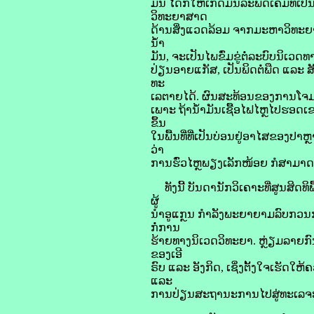
ມັນ ໄດ້​ກໍ່ໃຫ້ເກີດ​ມົນ​ລະ​ພິດ​ເຄ​ມີ​ທີ່​ເ
ວິທະຍາສາດ​
ດ້ານ​ສິ່ງແວດລ້ອມ ຈາກ​ມະຫາວິທະຍາໄລ Ex
ນ້ຳ
ມັນ, ຈະ​ເປັນ​ໄພ​ຂົ່ມຂູ່​ຕໍ່​ລະບົບ​ນິເວດ​
ປ່ຽນ​ອາຍ​ແກັສ, ເປັນ​ພິດ​ຕໍ່​ພືດ ແລະ ສັ
ທະ
ເລ​ຕາຍ​ໄດ້. ຜົນ​ສະທ້ອນ​ຂອງ​ການ​ໂຈມ​
ເພາະ ຖ້າ​ນ້ຳມັນ​ເຊື້ອ​ໄຟ​ໄຫຼ​ໄປ​ຮອດ​ເຂ
ຂຶ້ນ
​ໃນ​ພື້ນ​ທີ່​ທີ່​ເປັນ​ບ່ອນຢູ່​ອາໄສ​ຂອງ​
ວ່າ
ການ​ຮົ່ວ​ໄຫຼ​ພຽງ​ເລັກ​ໜ້ອຍ ກໍ​ສາມາດ 
ທັງ​ນີ້ ບັນດາ​ນັກ​ວິເຄາະ​ທີ່​ສູນ​ສິດ
ຜູ້
ນຳ​ອູ​ແກຼນ ກຳລັງ​ພະຍາຍາມ​ລົບ​ກວນ​ການ
ກໍ່​ການ
​ຮ້າຍ​ທາງ​ນິເວດ​ວິທະຍາ. ຫຼ່ຽມ​ລາຍ​ກ
ຂອງ​ເອີ​
ຣົບ ແລະ ອັງກິດ, ເຊິ່ງ​ຕັ້ງໃຈ​ເຮັດ​ໃຫ້​
ແລະ
ການ​ປ່ຽນ​ສະຖານະ​ການ​ໄປ​ສູ່​ທະເລ​ຈະ​ມີ​