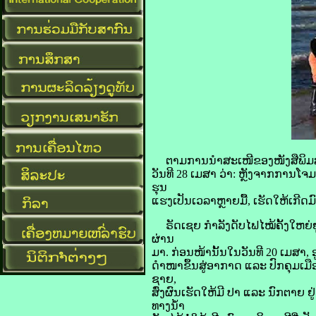
​ຕາມ​ການ​ນຳ​ສະເໜີ​ຂອງ​ໜັງສືພິມ​ສະ
ວັນ​ທີ 28 ເມສາ ວ່າ: ຫຼັງ​ຈາກ​ການ​ໂຈມ​ຕ
ຮຸນ
​ແຮງ​ເປັນ​ເວລາ​ຫຼາຍ​ມື້, ເຮັດ​ໃຫ້​ເກີ
ຣັດ​ເຊຍ ກຳລັງ​ດັບ​ໄຟ​ໄໝ້​ຄັ້ງ​ໃຫຍ່​ຢູ່​
ຜ່ານ
ມາ. ກ່ອນ​ໜ້າ​ນັ້ນ​ໃນ​ວັນ​ທີ 20 ເມສາ, ອ
ດຳ​ໜາ​ຂຶ້ນ​ສູ່​ອາກາດ ແລະ ປົກ​ຄຸມ​ເມື
ຊາຍ,
ສົ່ງ​ຜົນ​ເຮັດ​ໃຫ້​ມີ ປາ ແລະ ນົກ​ຕາຍ ຢູ
ທາງນ້ຳ​