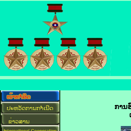
ການ​ຮົ