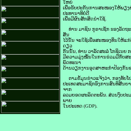
ໃຫຍ່
ເພື່ອ​ຮັບປະກັນ​ການ​ສະໜອງ​ໃຫ້​ພຽງພໍ
ປະທານາທິບໍດີ​
ເພື່ອ​ມີ​ຜົນ​ສັກສິດ​ນຳ​ໃຊ້.
ທ່ານ ມາ​ຊິນ ກູ​ຣາ​ເຊັກ ຮອງ​ລັດຖະມົນ
ສັນ
ໄວ້​ນັ້ນ ຈະ​ໃຊ້​ເພື່ອ​ສະໜອງ​ທຶນ​ໃຫ້​ແ
ດຽວ​
ກັນ​ນັ້ນ, ທ່ານ ວາ​ລັດ​ສະ​ລໍ ໂກ​ຊິ​ເນ
​ມີ​ຄວາມ​ມຸ່ງ​ໝັ້ນ​ໃນ​ການ​ຮ່ວມ​ມື​ກັບ​ສ
ພັດທະນາ
ດ້ານ​ວຽກ​ງານ​ອຸດສາຫະກຳ​ປ້ອງ​ກັນ​ຊາດ​
ຕາມ​ຂໍ້​ມູນ​ຂ່າວ​ແຈ້ງວ່າ, ກອງທັບ​ໂປ​
​ປະເທດ​ສະມາຊິກ​ອົງການ​ສົນທິສັນຍາ​ອັດ
ຈາກ
​ລວມ​ຍອດຜະລິດ​ຕະ​ພັນ. ສ່ວນ​ງົບປະມານ​
ພາຍ​
ໃນ​ປະເທດ (GDP).