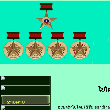
ໂປ​ໂ
ສະພາ​ຕໍ່າໂປ​ໂລຍ​ໄດ້​ຮັບ ຮອງ​ເອົາ​ຮ່