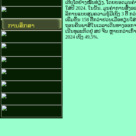
ເຕີບ​ໂຕ​ຢ່າງ​ໝັ້ນ​ທ່ຽງ, ໂດຍ​ຍອດ​ມູນ​ຄ່
ໃສ່​ປີ 2024. ໃນ​ນັ້ນ, ມູນ​ຄ່າ​ການ​ສົ່ງ​
ລິການ​ແບບ​ສຸມ​ຄວາມ​ຮູ້​ມີ​ເຖິງ 3 ຕື້ ກວ
ເພີ່ມ​ຂຶ້ນ 158 ຕື້ກວ່າ​ຢວນ​ເມື່ອ​ທຽບໃສ່
​ຖອນ​ຄືນ​ພາສີ​ໃນ​ເວລາ​ເດີນທາງ​ອອກ​ຈາກ 
ເນີນ​ທຸລະ​ກິດ​ຢູ່ ​ສປ ຈີນ​ ຫຼາຍ​ກວ່າ​ເ
2024 ເຖິງ 49,5%.