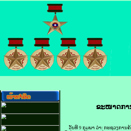
ຂະໜາດ​ການ​ຄ້
​ວັນ​ທີ 9 ກຸມພາ ວ່າ: ກະຊວງ​ການ​ຄ້າ​ຈ