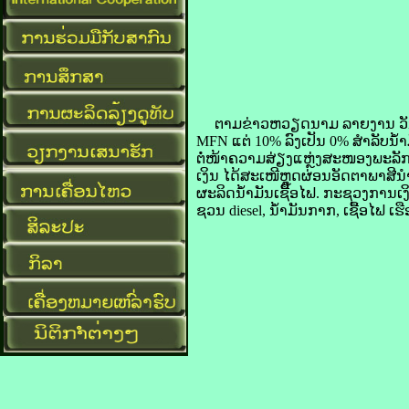
​ຕາມ​ຂ່າວ​ຫວຽດນາມ ລາຍ​ງານ ວັນ​ທີ 
MFN ແຕ່ 10% ລົງ​ເປັນ 0% ສຳລັບ​ນ້ຳມັນ
ຕໍ່ໜ້າ​ຄວາມ​ສ່ຽງ​ແຫຼ່ງ​ສະໜອງ​ພະ​ລັກ
​ເງິນ ໄດ້​ສະເໜີ​ຫຼຸດຜ່ອນ​ອັດຕາ​ພາສີ​ນ
ຜະລິດ​ນ້ຳມັນ​ເຊື້ອ​ໄຟ. ກະຊວງ​ການ​ເງ
ຊວນ diesel, ນ້ຳມັນ​ກາກ, ເຊື້ອ​ໄຟ ເຮ