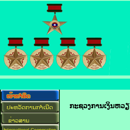
ກະຊວງ​ການ​ເງິນ​ຫວຽດນ