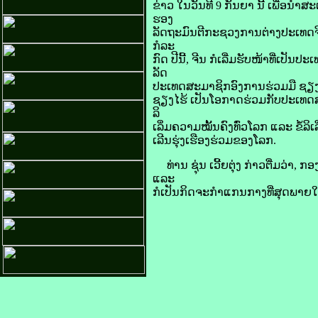
ຂ່າວ ​ໃນ​ວັນ​ທີ 9 ກັນຍາ ນີ້ ເພື່ອ​ນຳ​
ຮອງ​
ລັດຖະມົນຕີ​ກະຊວງ​ການ​ຕ່າງປະເທດ​ຈີນ 
ກໍລະ
ກົດ ປີ​ນີ້, ຈີນ ກໍ​ເລີ່ມ​ຮັບ​ໜ້າທີ່
ລັດ
​ປະເທດ​ສະມາຊິກ​ອົງການ​ຮ່ວມ​ມື​ ຊຽງ​ໄຮ
ຊຽງ​ໄຮ້ ເປັນ​ໂອກາດ​ຮ່ວມ​ກັບ​ປະເທດ​ສະມາ
ລິ​
ເລິ່ມ​ຄວາມ​ໝັ້ນຄົງ​ທົ່ວ​ໂລກ ແລະ ຂໍ້​ລ
ເລີນ​ຮຸ່ງເຮືອງ​ຮ່ວມ​ຂອງ​ໂລກ.
ທ່ານ ຊຸ່ນ ເວີ້ຍ​ຕຸ່ງ ກ່າວ​ຕື່ມ​ວ່າ, 
ແລະ
ກໍ​ເປັນ​ກິດຈະກຳ​ແກນ​ກາງ​ທີ່​ສຸດ​ພາຍ