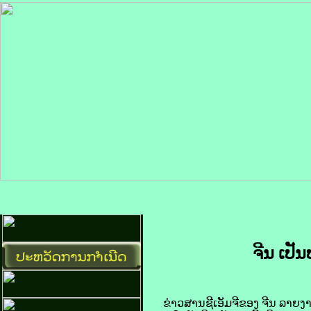
ຈີນ ເປັນ
ຂ່າວສານ​ຊີ​ເອັມ​ຈີ​ຂອງ​ ຈີນ ລາຍ​ງານ​