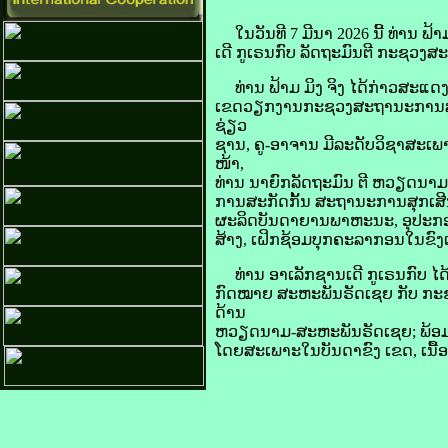
​ໃນ​ວັນ​ທີ 7 ມີນາ 2026 ນີ້​ ທ່ານ ຟ
ເດີ ກູ​ເຣນ​ກົບ ລັດຖະມົນຕີ ກະຊວງ​ສ
ທ່ານ ຟ້າມ ​ມິງ ​ຈິງ ໄດ້​ກ່າວສະແດງ​
ເຂດ​ວຽກ​ງານ​ກະຊວງ​ສະຖານະ​ການ​ສຸກ
ຊ່ຽວ
ຊານ, ຄູ​-ອາຈານ ມີ​ລະດັບ​ວິຊາ​ສະເພາະ​
ໜ້າ,
ທ່ານ ນາຍົກລັດຖະມົນ ຕີ ຫວຽດນາມ ສະເ
ການ​ສະກັດ​ກັ້ນ ສະຖານະ​ການ​ສຸກ​ເສີນ, ກາ
​ຜະລິດ​ບັນດາ​ຍານພາຫະນະ, ອຸປະກອນ​ເຕ
​ສ້າງ, ເຝິກ​ຊ້ອມ​ບຸກ​ຄະລາ​ກອນ​ໃນ​ຂົງເ
ທ່ານ ອາ​ເລັກ​ຊານ​ເດີ ກູ​ເຣນ​ກົບ ໄ
ກົດໝາຍ ສະຫະພັນ​ຣັດ​ເຊຍ ກັບ ກະຊວງ​ຕ
ດ້ານ
ຫວຽດນາມ-ສະຫະພັນ​ຣັດ​ເຊຍ; ພ້ອມ​ດຽວ​
ໂດຍ​ສະເພາະ​ໃນ​ບັນດາ​ຂົງ ເຂດ, ເນື້ອ​ໃ