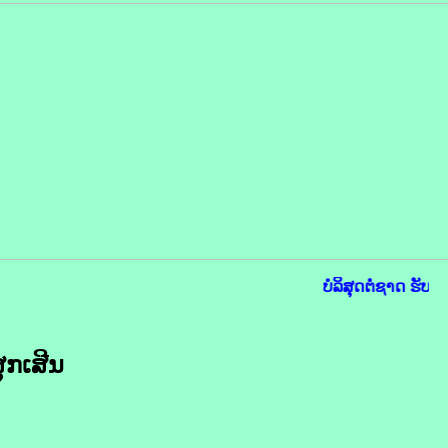
ບໍລິສຸດຕໍ່ຊາດ ຮັບໃ
ຸກ​ເສີນ