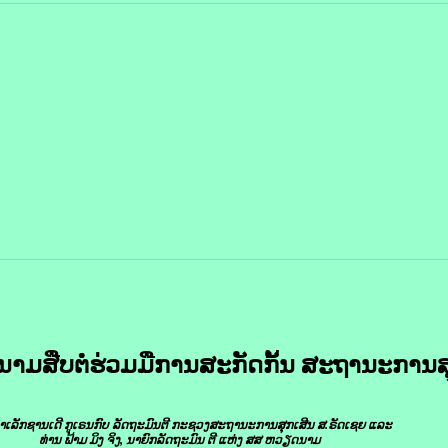
​ສືບຕໍ່​ຮ່ວມ​ມື​ການ​ສະກັດ​ກັ້ນ ສະຖານະ​ການ​ສ
າ​ເລັກ​ຊານ​ເດີ ກູ​ເຣນ​ກົບ ລັດຖະມົນຕີ ກະຊວງ​ສະຖານະ​ການ​ສຸກ​ເສີນ ສ.ຣັດ​ເຊຍ ແລະ
ທ່ານ ຟ້າມ ​ມິງ​ ຈິງ, ນາຍົກລັດຖະມົນ ຕີ ແຫ່ງ ​ສສ ຫວຽດນາມ