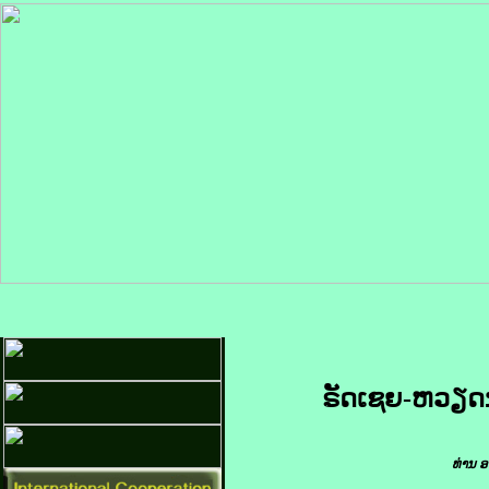
ຣັດ​ເຊຍ-ຫວຽດນາມ
ທ່ານ ອ