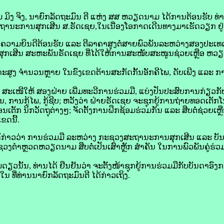
້າມ ​ມິງ ​ຈິງ, ນາຍົກລັດຖະມົນ ຕີ ແຫ່ງ ​ສສ ຫວຽດນາມ ໄດ້​ການ​ຕ້ອນຮັບ ທ່າ
ະຖານະ​ການ​ສຸກ​ເສີນ ສ.ຣັດ​ເຊຍ,​ໃນເນື່ອງ​ໂອກາດ​ເດີນທາງ​ມາ​ເຮັດ​ວຽກ ຢ
ຄວາມ​ຍິນ​ດີ​ຕ້ອນຮັບ ແລະ ຕີ​ລາຄາ​ສູງ​ຕໍ່​ສາຍ​ພົວພັນ​ລະຫວ່າງ​ສອງ​ປະເ
​ເສີນ ສະຫະພັນ​ຣັດ​ເຊຍ ທີ່​ໄດ້​ໃຫ້ການ​ສະໜັບສະໜູນ​ຊ່ວຍເຫຼືອ ຫວຽດນ
ສູງ ຈຳນວນ​ຫຼາຍ ໃນ​ຂົງເຂດ​ຕ້ານ​ສະກັດ​ກັ້ນ​ອັກຄີ​ໄພ, ດັບ​ເພີງ ແລະ ການ​ກູ
ໜີ​ໃຫ້ ສອງ​ຝ່າຍ ເພີ່ມ​ທະວີ​ການ​ຮ່ວມ​ມື, ແບ່ງປັນ​ປະສົບ​ການ​ກ່ຽວ​ກັບ
ນ​ກູ້​ໄພ, ກູ້​ຊີບ; ຫວັງ​ວ່າ ຝ່າຍ​ຣັດ​ເຊຍ ຈະ​ຊຸກຍູ້​ການ​ຖ່າຍ​ທອດ​ເຕັກ​ໂນ​ໂ
ັກ ນິກ​ວັດຖຸ​ຕ່າງໆ; ຈັດ​ຕັ້ງ​ການ​ຝຶກ​ຊ້ອມ​ຮ່ວມ​ກັນ ແລະ ສືບຕໍ່​ຊ່ວຍ
ຂດ​ນີ້.
ດ້​ກ່າວ​ວ່າ ການ​ຮ່ວມ​ມື ລະຫວ່າງ ກະຊວງ​ສະຖານະ​ການ​ສຸກ​ເສີນ ແລະ ບັນ
ຳຫຼວດ​ຫວຽດນາມ ສືບຕໍ່​ເປັນ​ເສົາ​ຫຼັກ​ ສຳຄັນ ໃນ​ການ​ພົວພັນ​ຄູ່​ຮ່ວມ
ນັ້ນ, ທ່ານ​ໄດ້ ຢືນຢັນ​ວ່າ ຈະ​ຕັ້ງໜ້າ​ຊຸກຍູ້​ການ​ຮ່ວມ​ມື​ກັບ​ບັນດາ​
ນ ທີ່​ທ່ານ​ນາຍົກລັດຖະມົນຕີ ໄດ້​ກ່າວ​ເຖິງ.