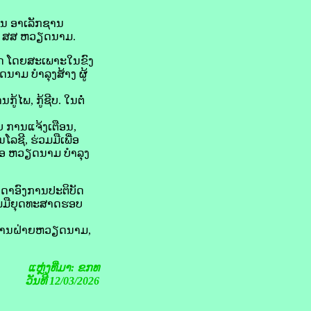
ນ ອາ​ເລັກ​ຊານ​
ູ່ ​ສສ​ ຫວຽດນາມ.
ທດ ໂດຍ​ສະເພາະ​ໃນ​ຂົງ
າມ ບຳລຸງ​ສ້າງ ຜູ້​
້​ໄພ, ກູ້​ຊີບ. ໃນຕໍ່
 ການ​ແຈ້ງ​ເຕືອນ,
ລ​ຊີ, ຮ່ວມ​ມື​ເພື່ອ
ເຫຼືອ ຫວຽດນາມ ບຳລຸງ
ດາ​ອົງການ​ປະຕິບັດ​
​ມື​ຍຸດ​ທະ​ສາດ​ຮອບ
ອົງການ​ຝ່າຍ​ຫວຽດນາມ,
ແຫຼ່ງທີ່ມາ: ຂກທ
ວັນທີ 12/03/2026