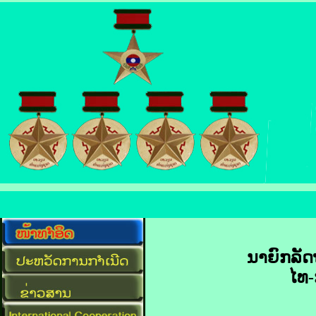
ນາຍົກລັດຖ
ໄທ-