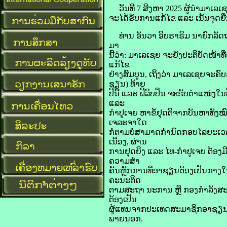
​ວັນ​ທີ 7 ສິງຫາ 2025 ຜູ້ນຳ​ມາ​ເລເຊຍ​ 
ຈະ​ໄດ້​ຮັບ​ການ​ແກ້​ໄຂ ແລະ ເນັ້ນ​ຈຸດ​ຢ
ທ່ານ ອັນ​ວາ ອິບ​ຣາ​ຮິມ ນາຍົກລັດຖະມົ
ມາ
​ນີ້​ວ່າ: ມາ​ເລ​ເຊຍ ​ຈະ​ຍັງ​ປະຕິບັດ​ໜ້
ແກ້​ໄຂ
​ຢ່າງ​ສົມບູນ, ເຖິງ​ວ່າ ​ມາ​ເລ​ເຊຍ​ຈ
ຊຽນ) ທ້າຍ​
ປີ​ນີ້ ແລະ ຟີ​ລິບ​ປິ່ນ ​ຈະ​ຮັບ​ຕຳແໜ່ງ​
ແລະ
ກຳປູເຈຍ ຫາ​ຂໍ້​ຢຸດຕິ​ຈາກ​ບັນຫາ​ທັງ​ໝ
ເຈລະຈາ​ໃດ
​ກໍ​ຕາມ​ບໍ່​ສາມາດ​ກຳນົດ​ກອບ​ໄລຍະ​ເວລາ​
ເນື່ອງ, ຜ່ານ​
ການ​ຢຸດ​ຍິງ ແລະ ໄທ-ກຳປູເຈຍ ຕ້ອງ​ມີ​ຄວາ
ຄວາມ​ສຳ
ຄັນ​ຫຼັກການ​ທີ່​ອາ​ຊຽນ​ຕ້ອງ​ເປັນກາງ​ໃນ​
ຄະນະ​ຕິດ
ຕາມ​ສະຖາ ນະ​ການ ຫຼື ກອງ​ກຳລັງ​ສະເພາ
ຕ້ອງ​ເປັນ
​ຜູ້​ແທນ​ຈາກ​ປະເທດ​ສະມາຊິກ​ອາ​ຊຽນ
ພາຍ​ນອກ.