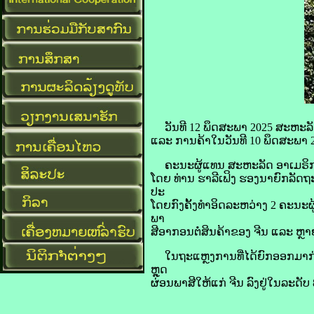
ວັນ​ທີ 12 ພຶດສະພາ 2025 ສະຫະລັດ​ ອາ
ແລະ ການ​ຄ້າ​ໃນ​ວັນ​ທີ 10 ພຶດສະພາ 
ຄະນະ​ຜູ້​ແທນ ສະຫະລັດ ​ອາ​ເມ​ຣິ​ກາ​
ໂດຍ ທ່ານ ຮາ​ລີ​ເຟິງ ຮອງ​ນາຍົກລັດຖະມ
ປະ​
ໂດຍ​ກົງ​ຄັ້ງ​ທຳ​ອິດ​ລະຫວ່າງ 2 ຄະນະ
ພາ
ສີ​ອາກອນ​ຕໍ່​ສິນຄ້າ​ຂອງ ຈີນ ແລະ ຫຼາ
ໃນ​ຖະແຫຼງການ​ທີ່​ໄດ້​ຍົກ​ອອກ​ມາ​ກ່
ຫຼຸດ
ຜ່ອນ​ພາສີ​ໃຫ້​ແກ່ ຈີນ ລົງ​ຢູ່ໃນລະດັບ 