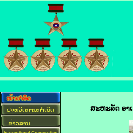
ສະຫະລັດ​ ອາ​ເມ