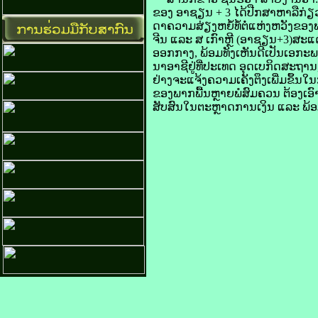
ຂອງ ອາ​ຊຽນ + 3 ໄດ້​ປືກ​ສາ​ຫາລື​ກ່ຽວ​ກັ
ດາ​ຄວາມ​ສ່ຽງ​ຫຍໍ້ທໍ້​ຕໍ່​ແຫ່ງ​ຫວັງ​ຂ
ຈີນ ແລະ ສ ເກົາຫຼີ (ອາ​ຊຽນ+3)ສະແດງ​ຄ
​ອອກ​ກາງ, ພ້ອມ​ທັງ​ເຫັນ​ດີ​ເປັນ​ເອກະ​
ນາ​ອາຊີຢູ່​ທີ່​ປະເທດ ອຸ​ດເບ​ກິດ​ສະ
​ຢ່າງ​ຈະແຈ້ງ​ຄວາມ​ເຄັງ​ຕຶງ​ເພີ່ມ​ຂຶ້ນ​ໃ
​ຂອງ​ພາກ​ພື້ນ​ຫຼາຍ​ພໍ​ສົມ​ຄວ​ນ ຕ້ອງ​ເ
ສັບສົນ​ໃນ​ຕະຫຼາດ​ການ​ເງິນ ແລະ ພ້ອມ​ທ