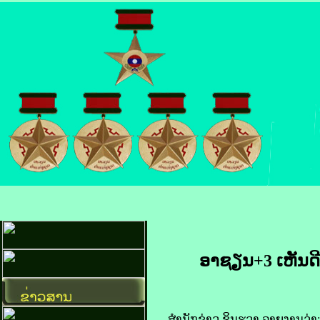
ອາ​ຊຽນ+3 ເຫັນ​ດີ​
​ສຳນັກ​ຂ່າວ ຊິນ​ຮວາ ລາຍ​ງານ​ວ່າ: