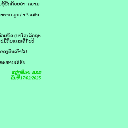
​ຮູ້​ອີກ​ດ້ວຍ​ວ່າ: ຄວາມ​
​ຫາ​ຍາກ ມູນ​ຄ່າ 5 ແສນ​
ຕິກ​ເໜືອ (ນາ​ໂຕ) ລັດຖະ
​ມີ​ດິນແດນ​ຄື​ກັບ​ປີ
ອງ​ຕົນ​ເຂົ້າ​ໄປ​
​ທະຫານ​ເອີ​ຣົບ.
ແຫຼ່ງທີ່ມາ: ຂກທ
ວັນທີ 17/02/2025