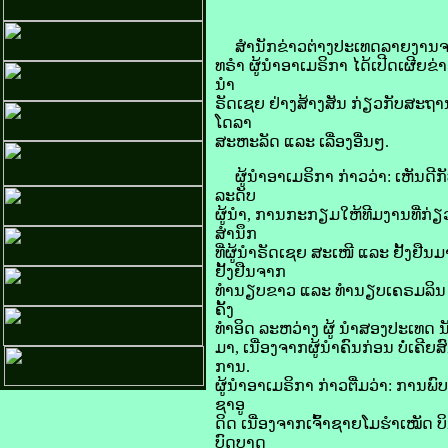
ສຳນັກ​ຂ່າວ​ຕ່າງປະເທດ​ລາຍ​ງານ​ຈາກ​ 
ທຣຳ ຜູ້ນຳ​ອາ​ເມ​ຣິ​ກາ ໄດ້​ເປີດເຜີຍ​ຂ
ນຳ​
ຣັດ​ເຊຍ ຢ່າງ​ສ້າງສັນ ກ່ຽວ​ກັບ​ສະຖາ
ໂດ​ລາ​
ສະຫະລັດ ແລະ ເລື່ອງ​ອື່ນໆ.
ຜູ້ນຳ​ອາ​ເມ​ຣິ​ກາ ກ່າວ​ວ່າ: ເຫັນ​ດີ​
ລະດັບ​
ຜູ້ນຳ, ການ​ກະກຽມ​ໃຫ້​ທີມ​ງານ​ທີ່​ກ່ຽ
ສຳນຶກ
ທີ່​ຜູ້ນຳ​ຣັດ​ເຊຍ ສະເໜີ ແລະ ຢັ້ງຢືນ​ມາ​ຕ
ຢັ້ງຢືນ​ຈາກ​
ທຳ​ນຽບ​ຂາວ ແລະ ທຳ​ນຽບ​ເຄຣມ​ລິນ ວ່າ
ຄັ້ງ
​ທຳ​ອິດ ລະຫວ່າງ ຜູ້ ນຳສອງ​ປະເທດ ນັບ
ມາ, ເນື່ອງ​ຈາກ​ຜູ້ນຳ​ຄົນ​ກ່ອນ ບໍ່​ເຄີ
ການ.
ຜູ້ນຳ​ອາ​ເມ​ຣິ​ກາ ກ່າວ​ຕື່ມ​ວ່າ: ການ​ພົ
ຊາ​ອູ​
ດິດ ເນື່ອງ​ຈາກ​ເຈົ້າ​ຊາຍ​ໂມ​ຮຳ​ເໝັດ ບ
ບົດບາດ