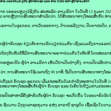
ທ່ານ ວະ​ລາ​ດິ​ເມຍ ປູ​ຕິນ ຜູ້ນຳ​ຣັດ​ເຊຍ ​ແລະ ທ່ານ ໂດ​ນັນ ທຣຳ ຜູ້ນຳ​ອາ​ເມ​ຣິ​ກາ
ນະຄອນຫຼວງ​ວໍ​ຊິງ​ຕັນ ສະຫະລັດ ອາ​ເມ​ຣິ​ກາ ໃນ​ວັນ​ທີ 13 ກຸມພາ 2025 ນ
່າວ ພາຍຫຼັງ​ການ​ສົນທະນາ​ສຳເລັດວ່າ, ໄດ້​ສົນທະນາ​ທາງ​ໂທລະສັບ​ກັບ ​ທ່ານ ວ
ນະ​ການ​ໃນ​ອູ​ແກຣນ, ຕາເວັນ​ອອກ​ກາງ, ດ້ານ​ພະລັງງານ, ປັນຍາ​ປະດິດ, ຄວາ
ກັບ​ຜູ້ນຳ​ຣັດ​ເຊຍ ກ່ຽວ​ກັບ​ການ​ເຮັດ​ວຽກ​ຮ່ວມ​ກັນ ເຊິ່ງ​ລວມ​ເຖິງ​ການ​ແ
ວຂ້ອງ​ກັບ​ຫົວຂໍ້​ທີ່​ມີ​ການ​ສົນທະນາ​ເຈລະຈາ​ຮ່ວມ​ກັນ​ໃນ​ທັນທີ ໂດຍ​ສະເພາ
ະຫຼອດ​ນັ້ນ ຜູ້ນຳ ​ອາ​ເມ​ຣິ​ກາ ເຫັນ​ດີ​ນຳ​ເປັນ​ຢ່າງ​ຍິ່ງ. ການ​ເປີດເຜີຍ​ຂ່າວ​ຄັ
: ການ​ສົນທະ​ນາ​ໃຊ້​ເວລາ​ເຖິງ 90 ນາທີ, ຖື​ເປັນ​ການ​ສົນທະນາ​ທາງ​ໂທລະ
​ຕັ້ງແຕ່​ ຣັດເຊຍ-ອູແກຣນ ເລີ່ມປະ​ທະ​ກັນ​ດ້ວຍ​ກຳລັງ​ທະຫານ​ໃນ​ວັນ​ທີ 24
ຍ​ສົນທະນາ​ທາງ​ໂທລະສັບ​ກັບ​ຜູ້ນຳ​ ຣັດ​ເຊຍ ແລະ ບໍ່​ເຄີຍ​ໄປ​ຢ້ຽມຢາມ​ປະເທດ​
ບ​ປະ​ປຶກສາ​ຫາລື​ຄັ້ງ​ສຳຄັນ​ກັບ​ຜູ້ນຳ​ ຣັດ​ເຊຍ ຈະ​ເກີດ​ຂຶ້ນ ໃນ​ອະນາຄົດ​ອັນ​ໃກ
ິນ ຊັນ​ມານ ມົງກຸດ​ລາຊະ​ກຸ​ມານ ແຫ່ງ ອາ​ຣາ​ບີ ຊາ​ອູ​ດິດ ເຊື້ອ​ເຊີນ​ໃນ​ນາມ​