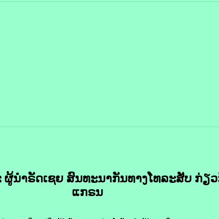
ະ ຜູ້ນຳ​ຣັດ​ເຊຍ ສົນທະນາ​ກັນ​ທາງ​ໂທລະສັບ ​ກ່ຽວ​ກັ
ແກຣນ