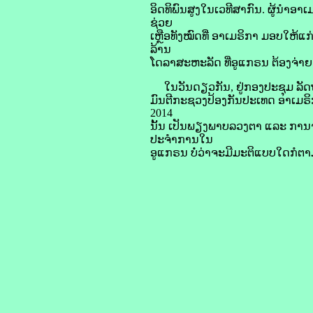
​ອິດ​ທິ​ພົນ​ສູງ​ໃນ​ເວທີ​ສາກົນ. ຜູ້ນຳ​ອາ​
ຊ່ວຍ
ເຫຼືອ​ທັງ​ໝົດ​ທີ່ ອາ​ເມ​ຣິ​ກາ ມອບ​ໃຫ້
ລ້ານ​
ໂດ​ລາ​ສະຫະລັດ ທີ່​ອູ​ແກຣນ ຕ້ອງ​ຈ່າຍ​ຄ
ໃນ​ວັນ​ດຽວ​ກັນ, ຢູ່​ກອງ​ປະຊຸມ ​ລັດຖ
ມົນຕີ​ກະຊວງ​ປ້ອງ​ກັນ​ປະເທດ ອາ​ເມ​ຣິ​
2014
ນັ້ນ ເປັນ​ພຽງ​ພາບ​ລວງ​ຕາ ແລະ ການ​ຈະ​ເຂົ
ປະຈຳການ​ໃນ​
ອູ​ແກຣນ ບໍ່​ວ່າ​ຈະ​ມີ​ມະຕິ​ແບບ​ໃດ​​ກ