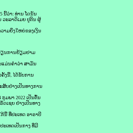
ີ້​ວ່າ: ທ່ານ ໂດ​ນັນ
ະ​ລາ​ດິ​ເມຍ ປູ​ຕິນ ຜູ້
ມ​ຍິ່ງ​ໃຫຍ່​ຂອງ​ເງິນ​
ລກປ່ຽນ​ການ​ຢ້ຽມຢາມ​
ະ​ແມ່ນ​ຄຳ​ວ່າ ສາມັນ​
້ງ​ນີ້, ໄດ້​ຮັບ​ການ​
ສັບ​ຢ່າງ​ເປັນ​ທາງ​ການ
 ກຸມພາ 2022 ເປັນຕົ້ນ​
ຣັດ​ເຊຍ ຢ່າງ​ເປັນ​ທາງ​
້​ນີ້ ທີ່​ປະເທດ ອາ​ຣາ​ບີ
ປະເທດ​ເປັນກາງ ທີ່​ມີ​