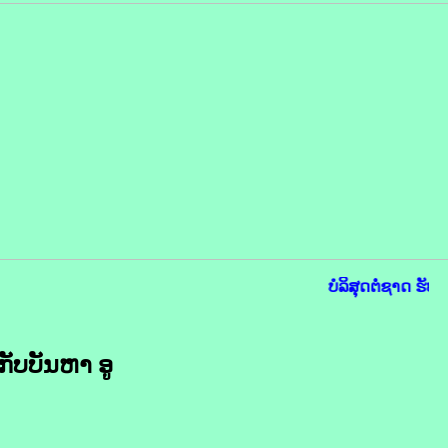
ບໍລິສຸດຕໍ່ຊາດ ຮັບໃ
ບ​ບັນຫາ​ ອູ​