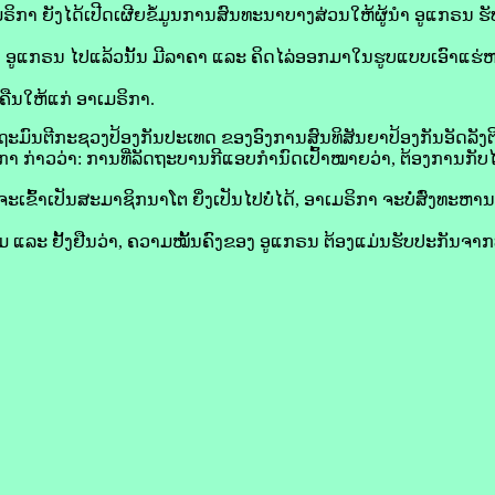
ເມ​ຣິ​ກາ ຍັງ​ໄດ້​ເປີດເຜີຍ​ຂໍ້​ມູນ​ການ​ສົນທະນາ​ບາງ​ສ່ວນ​ໃຫ້​ຜູ້ນຳ​ ອູ​ແກຣນ ຮັບ
​ແກ່​ ອູ​ແກຣນ ໄປ​ແລ້ວ​ນັ້ນ ມີ​ລາຄາ ແລະ ຄິດໄລ່​ອອກ​ມາ​ໃນ​ຮູບ​ແບບ​ເອົາ​ແຮ່
ືນ​ໃຫ້​ແກ່ ອາ​ເມ​ຣິ​ກາ.
ະມົນຕີ​ກະຊວງ​ປ້ອງ​ກັນ​ປະເທດ ຂອງ​ອົງການ​ສົນທິສັນຍາ​ປ້ອງ​ກັນ​ອັດ​ລັງ​
ກາ ກ່າວ​ວ່າ: ການ​ທີ່​ລັດຖະບານ​ກີ​ແອບ​ກຳນົດ​ເປົ້າ​ໝາຍວ່າ, ຕ້ອງການ​ກັບ​ໄປ
້າ​ເປັນ​ສະມາຊິກ​ນາ​ໂຕ ຍິ່ງ​ເປັນ​ໄປ​ບໍ່​ໄດ້, ອາ​ເມ​ຣິ​ກາ ຈະ​ບໍ່​ສົ່ງ​ທະຫານ​ຂ
ໍ​ຕາມ ແລະ ຢັ້ງຢືນ​ວ່າ, ຄວາມ​ໝັ້ນຄົງ​ຂອງ​ ອູ​ແກຣນ ຕ້ອງ​ແມ່ນ​ຮັບປະກັນ​ຈາກ