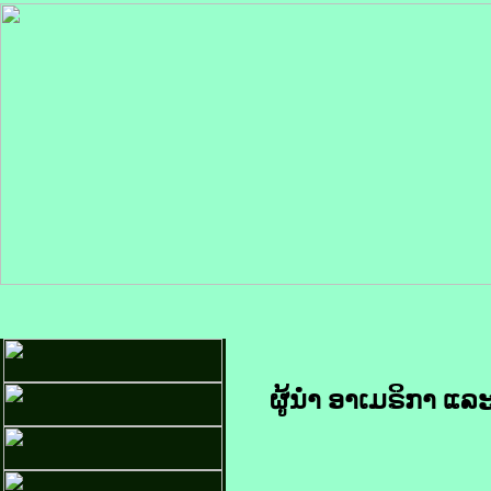
ຜູ້ນຳ​ ອາ​ເມ​ຣິ​ກາ ແລ