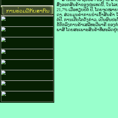
​ສົ່ງ​ອອກ​ສິນຄ້າ​ຂອງ​ປະເທດ​ນີ້, ໃນ​ໄ
21,7% ເມື່ອ​ທຽບ​ປີ​ຕໍ່​ ປີ, ໂດຍ​ຈຸດໝ
​ດາ. ສ່ວນ​ມູນ​ຄ່າ​ການ​ນຳ​ເຂົ້າ​ສິນຄ້າ 
ຕໍ່​ປີ. ການ​ເຕີບ​ໂຕດັ່ງກ່າວ, ເປັນ​ຜົ
​ຂໍ້​ຕົກລົງ​ການ​ຄ້າ​ເສລີ​ທະວີ​ພາຄີ ຂອ
ພາສີ ໂດຍ​ສະເພາະສິນຄ້າ​ທີ່​ຜະລິດ​ຢູ