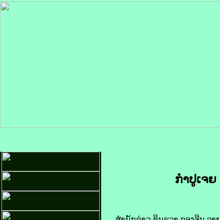
ກຳປູເຈຍ ສ
​ສຳນັກ​ຂ່າວ ຊິນ​ຮວາ ຂອງ​ຈີນ ລາຍ​ງາ