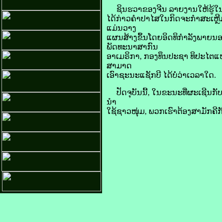
​ຊິນ​ຮວາ​ຂອງ​ຈີນ ລາຍ​ງານ​ໃຫ້​ຮູ້​ໃນ​ 
ໄດ້​ກ່າວ​ຄຳ​ປາ​ໄສ​ໃນ​ກິດຈະກຳ​ສະເຫຼີມສ
ແມ່ນ​ວາງ​
ແຜນ​ສ້າງ​ຂຶ້ນ​ໂດຍ​ອິດ​ທິ​ກຳລັງ​ພາຍ​ນອກ
ພັດທະນາ​ສາກົນ
ອາ​ເມ​ຣິ​ກາ, ກອງ​ທຶນ​ປະຊາ ທິປະໄຕ​ແຫ່ງ​
ສາມາດ
​ເອົາ​ຊະນະ​ແຊັກ​ບີ ໄດ້​ບໍ່​ວ່າ​ເວລາ​ໃດ.
ປັດຈຸບັນ​ນີ້, ໃນ​ຂະນະ​ທີ່​ຜະເຊີນ​ກັບ​
ນຳ​
ໃຊ້​ຊາວ​ໜຸ່ມ, ພວກ​ເຮົາ​ຕ້ອງ​ສາມັກຄ