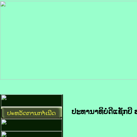
ປະທານາທິບໍດີ​ແຊັກ​ບີ ຮ