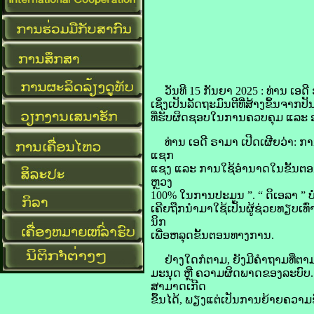
​​ວັນ​ທີ 15 ກັນຍາ 2025 : ທ່ານ ເອ​ດີ
ເຊິ່ງ​ເປັນ​ລັດຖະມົນຕີ​ທີ່​ສ້າງ​ຂຶ້ນ​ຈ
ທີ່​ຮັບຜິດຊອບ​ໃນ​ການ​ຄວບ​ຄຸມ ແລະ ອະນຸ
ທ່ານ ເອ​ດີ ຣາ​ມາ ເປີດເຜີຍ​ວ່າ: ການ​ແຕ່ງ
ແຊກ​
ແຊງ ແລະ ການ​ໃຊ້​ອຳນາດ​ໃນ​ຂັ້ນ​ຕອນ​ກາ
ຫຼວງ
100% ໃນ​ການ​ປະມູນ ”. “ ດິ​ເອ​ລາ ” ບໍ່​ແ
ເຄີຍ​ຖືກ​ນຳ​ມາ​ໃຊ້​ເປັນ​ຜູ້​ຊ່ວຍ​ທຽບ​ເ
ນິກ
ເພື່ອ​ຫລຸດ​ຂັ້ນ​ຕອນ​ທາງ​ການ.
ຢ່າງໃດ​ກໍ​ຕາມ, ຍັງ​ມີ​ຄຳ​ຖາມ​ທີ່​ຕາມ
ມະນຸດ ຫຼື ຄວາມ​ຜິດພາດ​ຂອງ​ລະບົບ. ຂະນະ
ສາມາດ​ເກີດ​
ຂຶ້ນ​ໄດ້, ພຽງ​ແຕ່​ເປັນ​ການ​ຍ້າຍ​ຄວາມ​