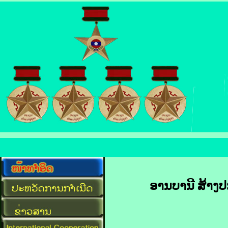
ອານ​ບາ​ນີ ສ້າງ​