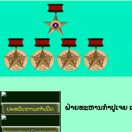
ຝ່າຍ​ທະຫານ​ກຳປູເຈຍ​ ແລະ