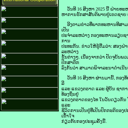
​ວັນ​ທີ 16 ສິງຫາ 2025 ນີ້​ ຝ່າຍ​ທະຫ
ຫາ​ການ​ຮັກສາ​ສັນຕິພາບ​ຢູ່​ເຂດ​ຊາຍ
ອີງ​ຕາມ​ຂ່າວ​ທີ່​ພາກ​ທະຫານ​ທີ​ສາມ​ຂອງ
ເປັນ
​ປະຈຳ​ລະຫວ່າງ​ ກອງ​ທະຫານ​ລຽບ​ຊາຍ​ແ
ການ​
ປະ​ທະ​ກັນ. ຂ່າວ​ໃຫ້​ຮູ້​ຕື່ມ​ວ່າ: ສອງ​ຝ
ລະຫວ່າງ​
ຂັ້ນ​ຕ່າງໆ. ເນື່ອງ​ຈາກວ່າ ປັດຈຸບັ
ປຶກສາ​ຕົກ
ລົງ​ກັນ​ວ່າ ສາມາດ​ພິຈາລະນາ​ດຳເນີນ​ວຽກ ງ
ວັນ​ທີ 16 ສິງຫາ ຜ່ານ​ມາ​ນີ້, ກອງທັບ​
ລີ​
ແລະ​ ແຂວງ​ຕຣາດ​ ແລະ​ ຜູ້​ບັນ ຊາ​
ທ້ອງຖິ່ນ​ຢູ່​
ແຂວງ​ຕຣາດ​ຂອງ​ໄທ ໃນ​ວັນ​ດຽວ​ກັນ​ ໂດຍ​
ແລະ​
ຊີວິດ​ການ​ເປັນ​ຢູ່​ທີ່​ເປັນ​ປົກກະຕິ​ຂ
ເຂົ້າໃຈ
ກ່ຽວ​ກັບ​ກອງ​ປະຊຸມ​ຄັ້ງ​ນີ້.