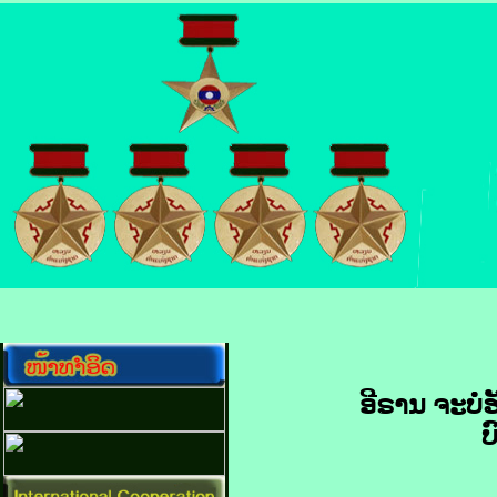
ອີ​ຣານ ຈະ​ບໍ່​
ບ