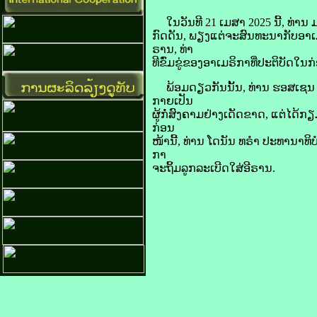
ໃນວັນທີ 21 ເມສາ 2025 ​ນີ້, ທ່ານ ມາ​ຊ
ກົດ​ດັນ, ພຽງ​ແຕ່​ຈະ​ສົນທະນາ​ກັບ​ອາ​ເມ
ຣານ, ທ່າ​
ທີ​ຂົ່ມຂູ່​ຂອງ​ອາ​ເມ​ຣິ​ກາ​ທີ່​ປະຕິບັດ​ໃນ
ພ້ອມ​ດຽວ​ກັນ​ນັ້ນ, ທ່ານ ​ຮອສ​ເຊນ ຊາ​ລ
ກາຍເປັນ
​ຜູ້​ກໍ່​ສົງຄາມ​ຢ່າງ​ເດັດຂາດ, ແຕ່​ໄດ້​ກຽ
ກ່ອນ​
ໜ້າ​ນີ້, ທ່ານ ໂດ​ນັນ ທຣຳ ປະທານາທິບໍດີ​ອ
ກາ
ຈະ​ຖິ້ມ​ລູກ​ລະເບີດ​ໃສ່​ອີ​ຣານ.