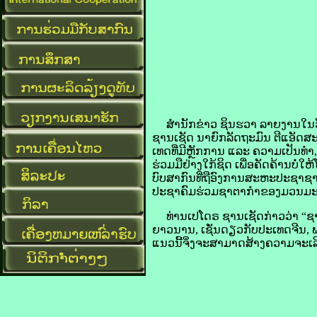
​ສຳນັກ​ຂ່າວ ຊິນ​ຮວາ ລາຍ​ງານ​ໃນ​ວັນ​ທ
ຊານ​ເຊັດ ນາຍົກລັດຖະມົນ ຕີ​ແອັດ​ສະ​ປາ
ເທດ​ທີ່​ມີ​ຫຼັກການ ແລະ ຄວາມ​ເປັນ​ທຳ,
​ຮ່ວມ​ມື​ຢ່າງ​ໃກ້ຊິດ​ ເພື່ອ​ຄັດຄ້ານ​ບໍ່
ບົບ​ສາກົນ​ທີ່​ຖື​ອົງການ​ສະຫະ​ປະຊາ​ຊ
​ປະຊາ​ຄົມ​ຮ່ວມ​ຊາຕາກຳ​ຂອງ​ມວນ​ມະ
ທ່ານ​ເປ​ໂດຣ ຊານ​ເຊັດ​ກ່າວ​ວ່າ “ຊາວ​
ຍາວ​ນານ, ເຊັ່ນ​ດຽວ​ກັບ​ປະເທດ​ຈີນ, ພວກ
ແນວ​ນີ້​ຈິ່ງ​ຈະ​ສາມາດ​ສ້າງ​ຄວາມ​ຈະເລີນ