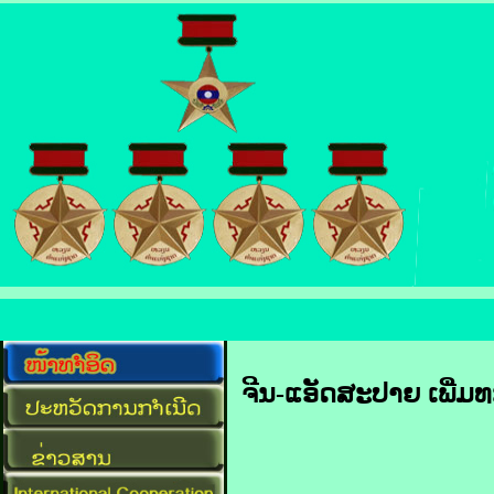
ຈີນ-ແອັດ​ສະ​ປາຍ​ ເພີ່ມ