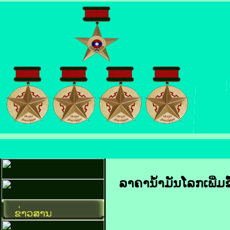
ລາຄາ​ນ້ຳມັນ​ໂລກ​ເພີ່ມ​