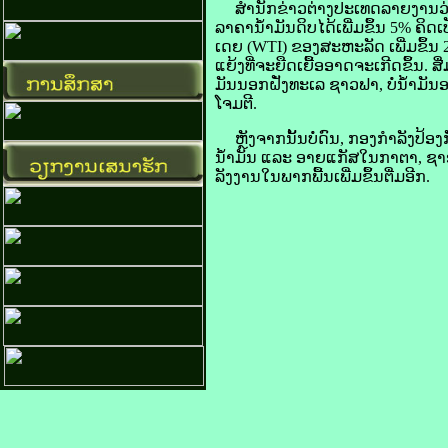
​ສໍານັກ​ຂ່າວຕ່າງປະເທດລາຍ​ງານ​ວ່າ ລາ
ລາຄາ​ນ້ຳມັນ​ດິບ​ໄດ້​ເພີ່ມ​ຂຶ້ນ 5% ຄິດ​
ເດຍ (WTI) ຂອງ​ສະຫະລັດ ເພີ່ມ​ຂຶ້ນ 2
​ແຍ້ງ​ທີ່​ຈະ​ຍືດ​ເຍື້ອ​ອາດ​ຈະ​ເກີດ​ຂຶ້ນ.
ມັນ​ນອກ​ຝັ່ງ​ທະເລ ຊາວຟາ, ບໍ່​ນ້ຳມັນ​ອາຍ​
ໂຈມ​ຕີ.
ຫຼັງ​ຈາກ​ນັ້ນ​ບໍ່​ດົນ, ກອງ​ກຳລັງ​ປ້ອງ
​ນ້ຳມັນ ແລະ ອາຍ​ແກັສ​ໃນ​ກາ​ຕາ, ຊາ​ອຸ
ລັງງານ​ໃນ​ພາກ​ພື້ນ​ເພີ່ມ​ຂຶ້ນ​ຕື່ມ​ອີກ.