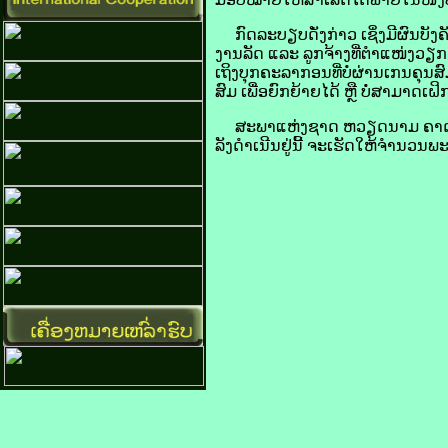
ກົດ​ລະບຽບ​ດັ່ງກ່າວ ເຊິ່ງ​ມີ​ຜົນ​ບັງຄັ
ງານ​ລັດ ແລະ ລູກຈ້າງ​ທີ່​ຕຳແໜ່ງ​ວຽກ​
​ເຖິງ​ບຸກ​ຄະລາ​ກອນ​ທີ່​ບໍ່​ຜ່ານ​ເກນ​ຄ
​ສົມ ​ເພື່ອ​ຍົກຍ້າຍ​ໄດ້ ຫຼື ບໍ່​ສາມາດ​
ສະພາ​ແຫ່ງ​ຊາດ​ ຫວຽດນາມ ​ຄາດ​ຄະເ
ລັງ​ດຳເນີນ​ຢູ່​ນີ້ ຈະ​ເຮັດ​ໃຫ້​ຈຳນວນ