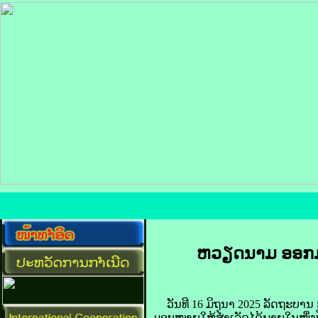
ຫວຽດນາມ​ ອອກ​ມາດ
​ວັນ​ທີ 16 ມິຖຸນາ 2025 ລັດຖະບານ​ ຫວ
ມອບ​ໝາຍ​ໃຫ້​ສຳເລັດ​ໄດ້​ພາຍ​ໃນ​ໜຶ່ງ​