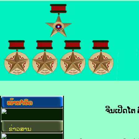
ຈີນ​ເປີດ​ໂຕ