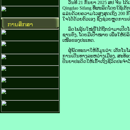
​ວັນ​ທີ 21 ກັນຍາ 2025 ສປ ຈີນ ໄດ້​ເປີ
Qingdao Sifang ທີ່​ຜະລິດ​ໂດຍ​ໃຊ້​ເຕັກ
ແລ່ນ​ດ້ວຍ​ຄວາມ​ໄວ​ສູງ​ສຸດ​ເຖິງ 200 ກິ
ໃຈ​ໄດ້​ດ້ວຍ​ຕົວ​ເອງ ຊຶ່ງ​ຊ່ວຍ​ຫຼຸດ​ການ​
ລົດໄຟ​ລຸ້ນ​ໃໝ່​ນີ້​ໄດ້​ຖືກ​ນຳ​ມາ​ເປີດ
ຊານ​ຕົງ, ໂດຍ​ມີ​ເປົ້າ​ໝາຍ ​ເພື່ອ​ໃຫ້​
ເໜືອ​ຂອງ​ປະເທດ.
ຜູ້​ພັດທະນາ​ໃຫ້​ຂໍ້​ມູນ​ວ່າ: ເຕັກ​
ການ​ເດີນທາງ​ລະຫວ່າງ​ເມືອງ, ສະທ້ອ
ປັນຍາ​ປະດິດ​ໃຫ້​ເຂົ້າ​ເຖິງ​ຊີວິດ​ປະຈ