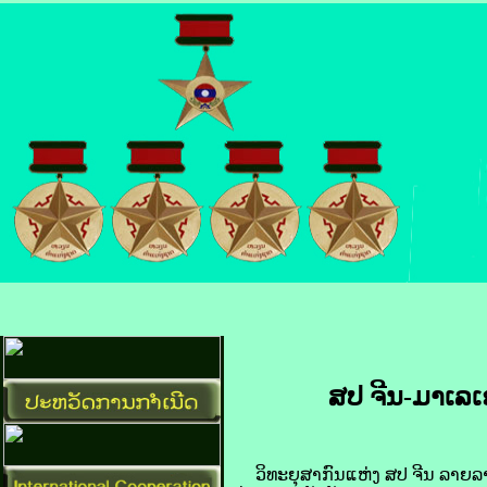
ສປ ຈີນ-ມາ​ເລ​ເຊ
ວິທະຍຸ​ສາກົນ​ແຫ່ງ ​ສປ ຈີນ ລາຍ​ລາຍ​ງ