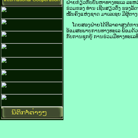
​ຝ່າຍກ່ຽວ​ກັບ​ບັນຫາ​ທາງ​ທະເລ ລະຫວ່າ
​ຮ່ວມ​ຂອງ ທ່ານ ເຊີນ​ສຽວ​ຕົ່ງ ຮອງ
ໝັ້ນຄົງແຫ່ງ​ຊາດ ມາ​ເລ​ເຊຍ ມີ​ຜູ້ຕ
ໂດຍ​ສອງ​ຝ່າຍ​ໄດ້​ຕີ​ລາຄາ​ສູງຕໍ່​ກາ
​ອ້ອມສະພາບ​ການທາງ​ທະເລ ພ້ອມ​ດ້ວຍ​ບ
ກັບການ​ຊຸກຍູ້ ການ​ຮ່ວມ​ມື​ທາງ​ທະເລ