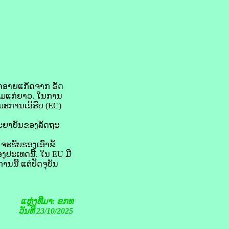
າ​ອາຍ​ແກັດ​ຈາກ ​ຣັດ
ພວມ​ແກ່ຍາວ. ໃນ​ການ​
ະການ​ເອີ​ຣົບ (EC)
ຕະຍາບັນ​ຂອງ​ລັດ​ຖະ​
​ຮັບຮອງ​ເອົາ​ຂໍ້​
ຂອງ​ປະເທດ​ນີ້. ໃນ EU ມີ
ານ​ນີ້ ແຕ່​ປັດຈຸບັນ
ແຫຼ່ງທີ່ມາ: ຂກທ
ວັນທີ 23/10/2025