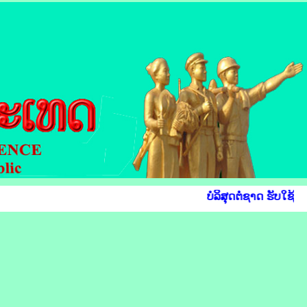
ບໍລິສຸດຕໍ່ຊາດ ຮັບໃຊ້ປະ