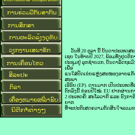
ວັນ​ທີ 20 ຕຸລາ ນີ້​ ບັນດາ​ປະເທດ​ສະມ
ເຊຍ ໃນ​ທ້າຍ​ປີ 2027, ພ້ອມ​ທັງ​ຢຸດຕິ
ປະຊຸມ​ຢູ່ ລຸກ​ຊຳ​ບວກ, ບັນດາ​ລັດຖ
ເພື່ອ
​ແນໃສ່​ປັດ​ເຂ່ຍ​ແຫຼ່ງ​ສະໜອງ​ອາຍ​ແກັດ​
ສະພາ​
ເອີ​ຣົບ (EP). ດານ​ມາກ ເປັນ​ປະເທດ​ທີ່
ຕົກລົງ​ນີ້ ກ່ອນ​ປີ​ໃໝ່. EU ຢາກ​ຜ່ານ​ກ
2 ປະເທດ​ຄື: ສະ​ໂລ​ວາ​ກີ ແລະ ຮົງ​ກາ​ຣ
ຍາກ
​ທີ່​ຈະ​ປະຕິເສດ​ຄວາມ​ຕັດສິນ​ໃຈ​ລວມ​ຂອງ​ທ