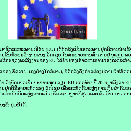
າຊິກ​ສະຫະພາບ​ເອີ​ຣົບ (EU) ໄດ້​ຕົກລົງ​ເປັນ​ເອກະ​ພາບ​ຢຸດຕິ​ການ​ນຳ​ເຂົ້
​ການ​ຂຶ້ນ​ກັບ​ພະລັງງານ​ຂອງ ຣັດ​ເຊຍ ໃນ​ສະພາບ​ການ​ສົງຄາມ​ຢູ່ ອູ​ແກຼນ 
ະມົນຕີ​ກະຊວງ​ພະລັງງານ​ຂອງ EU ໄດ້​ຮັບຮອງ​ເອົາ​ແຜນການ​ຂອງ​ຄະນະ​ກຳມ
ຂອງ ຣັດ​ເຊຍ. ເຖິງ​ຢ່າງໃດ​ກໍ​ຕາມ, ຂໍ້​ຕົກລົງ​ດັ່ງກ່າວ​ຕ້ອງ​ມີ​ການ​ໃຫ້​ສັດ
​ດຳ ລົງ​ບົດບາດ​ເປັນ​ປະທານ​ໝູນ ວຽນ EU ຮອດ​ທ້າຍ​ປີ 2025, ຫວັງ​ວ່າ EP ຈະ
ານ​ຢຸດຕິ​ຊື້​ອາຍ​ແກັດ​ຂອງ ຣັດ​ເຊຍ ເພື່ອ​ສະກັດ​ກັ້ນ​ແຫຼ່ງ​ການ​ເງິນ​ສຳຄັນ​
ີ ແມ່ນ​ຂຶ້ນ​ກັບ​ແຫຼ່ງ​ອາຍ​ແກັດ ຣັດ​ເຊຍ ຫຼາຍ​ທີ່​ສຸດ ແລະ ຄັດຄ້ານ​ມາດ​ຕະກ
ັງ​ກຸ່ມ​ນີ້​ໄດ້.