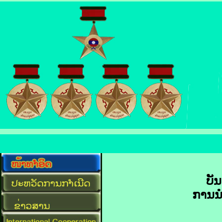
ບັນ
ການ​ນຳ