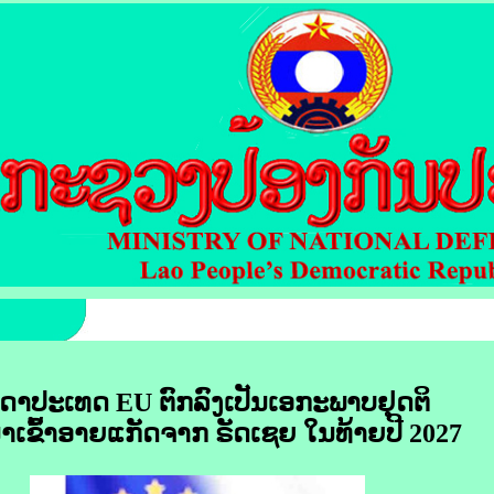
ດາ​ປະເທດ EU ຕົກລົງ​ເປັນ​ເອກະ​ພາບ​ຢຸດຕິ​
​ເຂົ້າ​ອາຍ​ແກັດ​ຈາກ ຣັດ​ເຊຍ ໃນ​ທ້າຍ​ປີ 2027