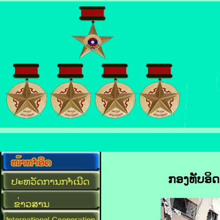
ກອງທັບ​ອິດ​ສ