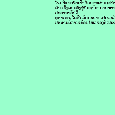
​ໂຈມ​ຕີ​ແບບ​ຈັບ​ເປົ້າ​ດ້ວຍ​ລູກ​ສອນ​ໄຟ​ນໍາ
ຄົນ ​ເຊິ່ງ​ລວມ​ທັງ​ຜູ້​ບັນຊາ​ການ​ທະຫານ​
ປະທານາທິບໍດີ​
ຕູ​ຣາ​ເຄຍ, ໂຄສົກ​ລັດຖະບານ​ເຢຍ​ລະ​ມັນ
ປະນາມ​ຕໍ່​ການເຄື່ອນໄຫວ​ຂອງ​ອິດ​ສະ