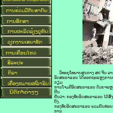
ວິທະຍຸ​ໂທ​ພາບ​ສູນ​ກາງ ​ສປ ຈີນ ລາຍ​ງ
ອິດ​ສະ​ຣາ​ແອນ ​ໄດ້​ອອກ​ຖະແຫຼງການ​ຜ່ານ
ກຽມ
​ການ​ໂຈມ​ຕີ​ອິດ​ສະ​ຣາ​ແອນ ​ດ້ວຍ​ຈະ​ຫຼວດ
ຢືນ
ຢັນ​ວ່າ: ກອງທັບ​ອິດ​ສະ​ຣາ​ແອນ ​ໄດ້​ສົ່ງ
ບັງ.
ກອງທັບ​ອິດ​ສະ​ຣາ​ແອນ ​ພວມ​ບັນ​ທ່ອນ​ກໍາລ
ການ