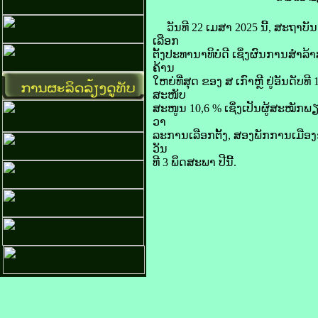
ວັນ​ທີ 22 ເມສາ​ 2025 ນີ້​, ສະ​ຖາ​
ເລືອກ​
ຕັ້ງປະທານາທິບໍດີ ເຊິ່ງ​ຜົນ​ການ​ສຳ​ລ
ຄ້ານ
ໃຫຍ່​ທີ່​ສຸດ ຂອງ ສ ເກົາຫຼີ ຢູ່​ອັນ​ດັ
ສະໜັບ
ສະ​ໜູນ 10,6 % ເຊິ່ງ​ເປັນ​ຜູ້​ສະໝັກ
ວາ
ລະ​ການ​ເລືອກ​ຕັ້ງ, ສອງ​ພັກ​ການເມືອງຂ
ວັນ​
ທີ 3 ພຶດສະພາ ​ປີ​ນີ້.