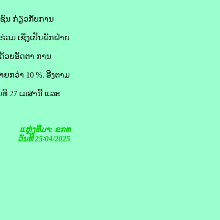
ຊົນ ກ່ຽວ​ກັບການ​
ວມ ເຊິ່ງ​ເປັນ​ພັກຝ່າຍ​
2 ດ້ວຍ​ອັດຕາ ການ​
ຼາຍ​ກວ່າ 10 %. ອີງ​ຕາມ
ນ​ທີ 27 ເມສາ​ນີ້ ແລະ
ແຫຼ່ງທີ່ມາ: ຂກທ
ວັນທີ 25/04/2025