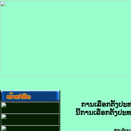
ການ​ເລືອກ​ຕັ້ງ​ປະທ
ນີ້ການ​ເລືອກ​ຕັ້ງ​ປະທາ
ທ່ານ ລີ​ແຈ​