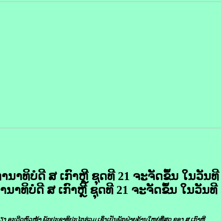
ານາທິບໍດີ ສ ເກົາຫຼີ ຊຸດ​ທີ
21 ຈະ​ຈັດ​ຂຶ້ນ ໃນ​ວັນ​ທີ
ນາທິບໍດີ ສ ເກົາຫຼີ ຊຸດ​ທີ 21 ຈະ​ຈັດ​ຂຶ້ນ ໃນ​ວັນ​ທີ 3
ມຽງ ອະດີດຫົວໜ້າ ​ພັກປະຊາທິປະໄຕ​ຮ່ວມ ເຊິ່ງ​ເປັນ​ພັກຝ່າຍ​ຄ້ານໃຫຍ່​ທີ່​ສຸດ ຂອງ ສ ເກົາຫຼີ