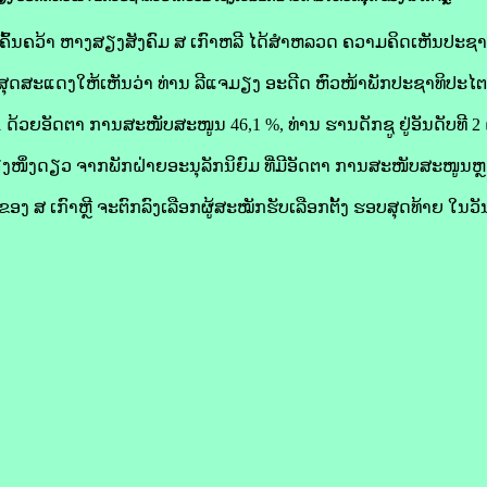
ບັນຄົ້ນຄວ້າ ຫາງ​ສຽງສັງຄົມ ສ ເກົາຫລີ ໄດ້​ສຳ​ຫລວດ ຄວາມ​ຄິດ​ເຫັນປະຊາ
້າ​ສຸດສະແດງ​ໃຫ້​ເຫັນ​ວ່າ ທ່ານ ລີ​ແຈ​ມຽງ ອະດີດ ຫົວໜ້າ​ພັກປະຊາທິປະໄຕ​ຮ່
ບ​ທີ 1 ດ້ວຍ​ອັດຕາ ການ​ສະໜັບສະ​ໜູນ 46,1 %, ທ່ານ ຮານ​ດັກ​ຊູ ຢູ່​ອັນ​ດັບ​ທີ 
ພຽງ​ໜຶ່ງ​ດຽວ ຈາກ​ພັກຝ່າຍ​ອະນຸລັກ​ນິຍົມ ທີ່​ມີ​ອັດຕາ ການ​ສະໜັບສະໜູນຫ
ອງ ສ ເກົາຫຼີ ຈະ​ຕົກລົງເລືອກ​ຜູ້​ສະໝັກຮັບ​ເລືອກ​ຕັ້ງ ຮອບ​ສຸດ​ທ້າຍ ໃນ​ວັ