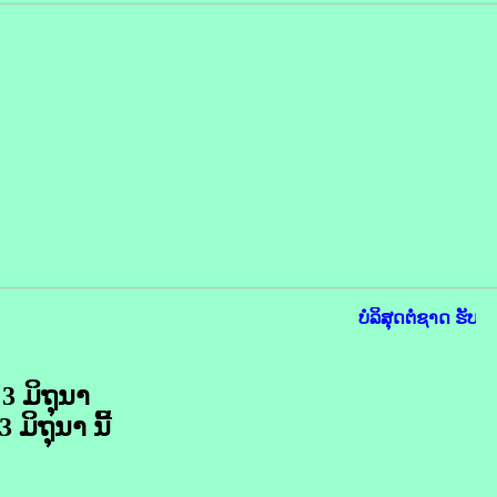
ບໍລິສຸດຕໍ່ຊາດ ຮັບໃ
 3 ມິຖຸນາ​
 ມິຖຸນາ​ ນີ້