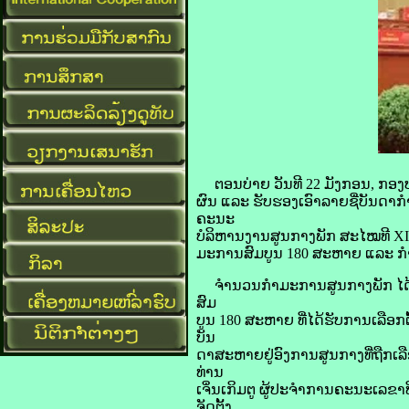
​ຕອນ​ບ່າຍ​ ວັນ​ທີ 22 ມັງກອນ, ກອງ​
ຜົນ ແລະ ຮັບຮອງ​ເອົາ​ລາຍ​ຊື່​ບັນດາ​ກຳ
ຄະນະ
​ບໍລິຫານ​ງານ​ສູນ​ກາງ​ພັກ ສະໄໝ​ທີ X
ມະການ​ສົມບູນ 180 ສະຫາຍ ແລະ 
ຈຳນວນ​ກຳມະການ​ສູນ​ກາງ​ພັກ ໄດ້​ຮັ
ສົມ
ບູນ 180 ສະຫາຍ ທີ່​ໄດ້​ຮັບ​ການ​ເລືອກ​ຕ
ບັນ
ດາ​ສະຫາຍ​ຢູ່​ອົງການ​ສູນ​ກາງ​ທີ່​ຖືກ
ທ່ານ
ເຈິ່ນ​ເກິມ​ຕູ ຜູ້​ປະຈຳການ​ຄະນະ​ເລຂາ
ຈັດ​ຕັ້ງ​