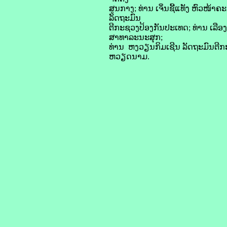
ສູນ​ກາງ; ທ່ານ ເຈິ່ນ​ຊີ້​ແທັງ ຫົວໜ້າ
ລັດຖະມົນ
ຕີ​ກະຊວງ​ປ້ອງ​ກັນ​ປະເທດ; ທ່ານ ເລື
ສາທາລະນະ​ສຸກ;
ທ່ານ ຫງວ​​ຽນ​ກິມ​ເຊີນ ລັດຖະມົນຕີ​
ຫວຽດນາມ.