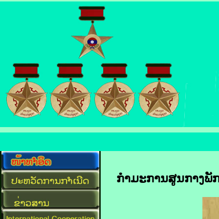
ກຳມະການ​ສູນ​ກາງ​ພ