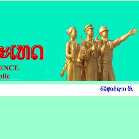
ບໍລິສຸດຕໍ່ຊາດ ຮັບໃ