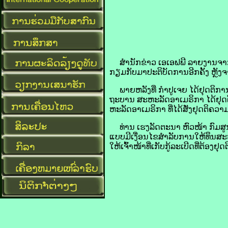
ສຳນັກ​ຂ່າວ ເອ​ເອ​​ຟ​ພີ ລາຍ​ງານຈາກ
ກຽມ​ກັບ​ມາປະຕິບັດ​ການອີກ​ຄັ້ງ ຫຼັງ​
ພາຍຫລັງ​ທີ່ ກຳປູເຈຍ ໄດ້​ຢຸດຕິ​ການ​ປ
ຖະບານ ສະຫະລັດອາ​ເມ​ຣິ​ກາ ໄດ້​ຢຸດ
ຫະລັດອາ​ເມ​ຣິ​ກາ ທີ່​ໄດ້​ສັ່ງ​ຢຸດຕິ​ຄ
ທ່ານ ເຮງ​ລັດຕະນາ ຫົວໜ້າ ກົມ​ສູນ​ປະ
ແບບ​ມີ​ເງື່ອນໄຂສຳລັບການ​ໃຫ້​ທຶນສະໜັບ
​ໃຫ້ເຈົ້າ​ໜ້າທີ່ເກັບ​ກູ້​ລະເບີດທີ່​ຕ້ອງ