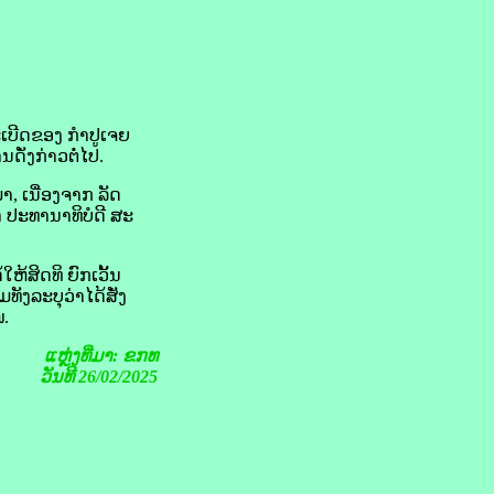
ລະເບີດຂອງ ກຳປູເຈຍ
ັ່ງກ່າວ​ຕໍ່​ໄປ.
າ, ເນື່ອງ​ຈາກ ລັດ
ຳ ປະທານາທິບໍດີ ສະ
ຫ້​ສິດທິ ຍົກເວັ້ນ
ງ​ລະບຸ​ວ່າໄດ້​ສັ່ງ
​.
ແຫຼ່ງທີ່ມາ: ຂກທ
ວັນທີ 26/02/2025