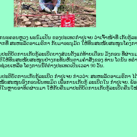
ນະຄອນຫຼວງ ພະນົມ​ເປັນ ຂອງ​ປະເທດ​ກຳປູເຈຍ ວ່າເຈົ້າ​ໜ້າທີ່ ເກັບ​ກູ້​
ຈາກ​ທີ່ ສະຫະລັດອາ​ເມ​ຣິ​ກາ ກັບ​ມາອະນຸມັດ ໃຫ້​ທຶນ​ສະໜັບສະ​ໜູນໂຄງການດ
ະຕິບັດການ​ເກັບ​ກູ້ລະເບີດ​ບາງ​ສ່ວນຕັ້ງແຕ່ທ້າຍ​ເດືອນ ມັງກອນ ທີ່​ຜ່ານ​ມ
ຕິ​ໃຫ້​ທຶນສະໜັບສະໜູນຢ່າງ​ກະທັນຫັນຕາມ​ຄຳ​ສັ່ງຂອງ ທ່ານ ໂດ​ນັນ​ ທຣ
ວາມ​ຊ່ວຍເຫລືອ ໂຄງການ​ນີ້​ຕໍ່​ຕ່າງປະເທດເປັນ​ເວລາ 90 ວັນ.
ຕິບັດການ​ເກັບ​ກູ້​ລະເບີດ ກຳປູເຈຍ ກ່າວ​ວ່າ: ສະຫະລັດອາ​ເມ​ຣິ​ກາ ໄດ້​ໃ
ສະ​ໜູນອົງ​ກອນ​ພັນທະ​ມິດ ເພື່ອ​ການ​ເກັບ​ກູ້ ລະເບີດໃນ​ ກຳປູເຈຍ. ພ້ອມ​ທັ
​ຢຸດຕິໃນ​ຫຼາຍ​ອາທິດ​ຜ່ານ​ມາ ໃຫ້​ກັບ​ຄືນ​ມາປະຕິບັດ​ການເກັບ​ກູ້​ລະເບີດຄືນ​ໃໝ່​