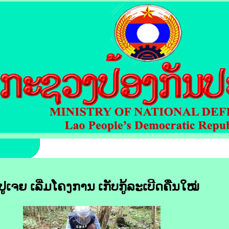
ູເຈຍ ເລີ່ມ​ໂຄງການ ເກັບ​ກູ້​ລະເບີດ​ຄືນ​ໃໝ່​​