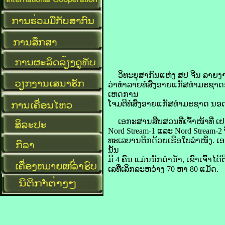
​ວິທະຍຸ​ສາກົນ​ແຫ່ງ ​ສປ ຈີນ ລາຍ​ງານ​ໃນ
​ວ່າ​ທຳລາຍ​ທໍ່​ສົ່ງ​ອາຍ​ແກັສ​ທຳ​ມະ​ຊາດ
ເຫດການ
​ໂຈມ​ຕີ​ທໍ່​ສົ່ງ​ອາຍ​ແກັສ​ທຳ​ມະ​ຊາດ ນອ
ເອກະສານ​ສືບສວນ​ທີ່​ເຈົ້າ​ໜ້າທີ່ ​ເຢຍ
Nord Stream-1 ແລະ Nord Stream-2 ຖືກ​
ທະເລ​ບານ​ຕິກ​ດ້ວຍ​ເຮືອ​ໃບ​ລຳ​ໜຶ່ງ. ເ
ນັ້ນ
ມີ 4 ຄົນ ​ແມ່ນ​ນັກ​ດຳ​ນ້ຳ, ເຂົາເຈົ້າ​ໄດ້​ຕ
ເລ​ທີ່​ເລິກ​ລະຫວ່າງ 70 ຫາ 80 ແມັດ.