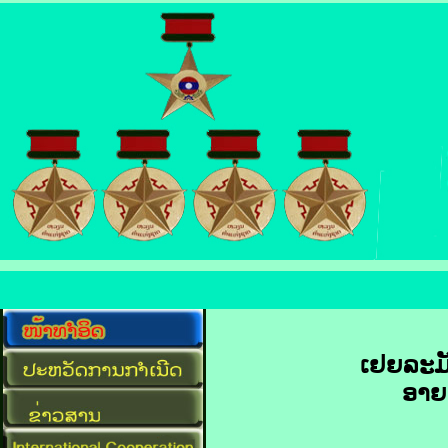
ເຢຍ​ລະ​ມັ
ອາຍ​