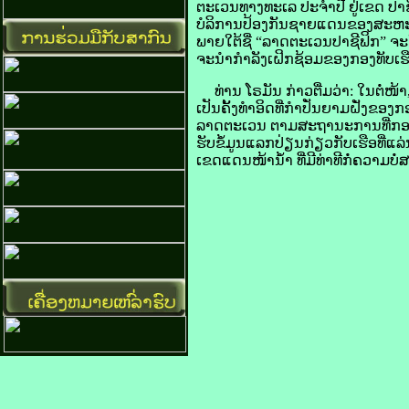
ຕະເວນທາງທະເລ ປະຈຳ​ປີ ຢູ່​ເຂດ​ ປາ​ຊີ​
ບໍລິການ​ປ້ອງ​ກັນ​ຊາຍ​ແດນ​ຂອງ​ສະຫະພັ
ພາຍ​ໃຕ້​ຊື່ “ລາດຕະເວນ​ປາ​ຊີ​ຟິກ” ຈະ​
ຈະ​ນຳ​ກຳລັງ​ເຝິກຊ້ອມ​ຂອງ​ກອງທັບ​ເຮືອ 
ທ່ານ ໂຣ​ມັນ ກ່າວ​ຕື່ມ​ວ່າ: ໃນຕໍ່ໜ້າ, ວ
ເປັນ​ຄັ້ງ​ທຳ​ອິດທີ່​ກຳປັ່ນ​ຍາມ​ຝັ່ງ​ຂ
ລາດຕະເວນ ຕາມ​ສະຖານະ​ການ​ທີ່​ກອງຍ
ຮັບ​ຂໍ້​ມູນແລກປ່ຽນ​ກ່ຽວ​ກັບ​ເຮືອ​ທີ່​ແ
ເຂດແດນໜ້ານໍ້າ ທີ່ມີ​ທ່າ​ທີ​ກໍ່​ຄວາມບໍ່