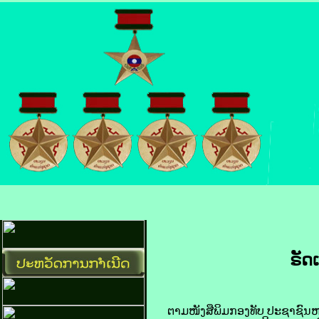
ຣັດ
ຕາມ​ໜັງສືພິມ​ກອງທັບ​ ປະຊາຊົນ​ຫວຽ