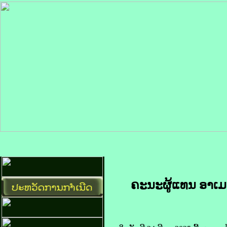
ຄະນະ​ຜູ້​ແທນ ອາ​ເມ