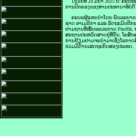
ໃນວັນ​ທີ 24 ມີນາ 2025 ນີ້: ຄະນະ​
​ການ​ປົກຄອງ​ຂອງທ່ານປະທານາທິບໍດີ
ຄະນະ​ຜູ້​ແທນ​ນຳ​ໂດຍ ພັນ​ລະ​ຍາ​ຂອງ​
ຊາດ ອາ​ເມ​ຣິ​ກາ ແລະ ລັດຖະມົນຕີ​ກະຊ
ຢາມ​ຖານ​ທີ່​ໝັ້ນ​ອະ​ວະ​ກາດ Pituffik
ສະຖານ​ປະຫວັດສາດ​ຢູ່​ທີ່​ນັ້ນ. ໂຄສົກ​
ການ​ຢ້ຽມຢາມ​ຈະ​ນຳ​ມາ​ເຊິ່ງ​ໂອກາດ​ສ້າ
​ຮ່ວມ​ມື​ດ້ານ​ເສດຖະກິດສອງປະເທດ.