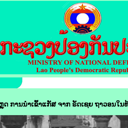
ຫຼຸດ ການ​ນຳ​ເຂົ້າ​ແກັສ ຈາກ ຣັດ​ເຊຍ ຖາວອນ​ໃນ​ທ