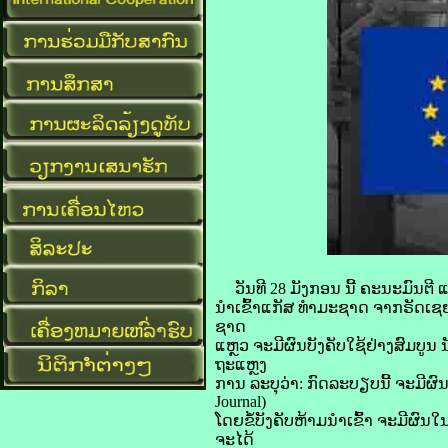
​ວັນ​ທີ 28 ມັງກອນ ​ນີ້ ຄະນະ​ມົນຕີ ແ
ນຳເຂົ້າ​ແກັສ ທຳ​ມະ​ຊາດ ຈາກ​ຣັດ​ເຊ
ຊາດ​
ແຫຼວ ຈະ​ມີ​ຜົນ​ບັງຄັບ​ໃຊ້ຢ່າງ​ສົມບູນ ນັ
ຖະແຫຼງ
ການ ລະບຸ​ວ່າ: ກົດ​ລະບຽບ​ນີ້ ຈະ​ມີ​ຜ
Journal)
ໂດຍ​ຂໍ້​ບັງຄັບຫ້າມ​ນຳ​ເຂົ້າ ຈະ​ມີ​ຜົນ​
ຈະ​ໄດ້​