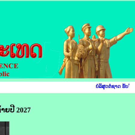
ບໍລິສຸດຕໍ່ຊາດ ຮັບໃຊ
້າຍ​ປີ 2027