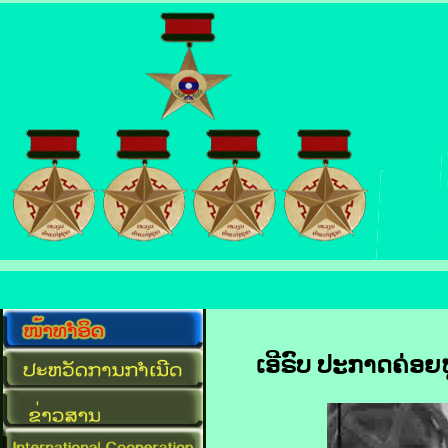
ເອີ​ຣົບ ປະກາດ​ຄ່ອຍ​