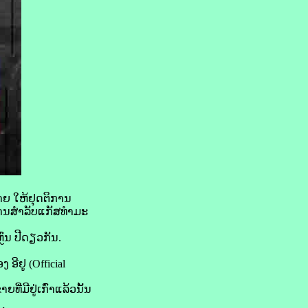
້າຍ ໃຫ້​ຢຸດຕິການ
ານ​ສຳລັບແກັສ​ທຳ​ມະ​
ົ່ນ ປີ​ດຽວ​ກັນ.
ອີ​ຢູ (Official
​ມີ​ຢູ່​ເກົ່າ​ແລ້ວ​ນັ້ນ