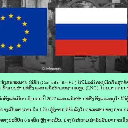
ຫ່ງ​ສະຫະພາບ ເອີ​ຣົບ (Council of the EU) ໄດ້​ມີ​ມະຕິ ອະນຸມັດຂັ້ນ​ສຸດ​ທ
ຍ ທັງ​ແບບ​ຜ່ານ​ທໍ່​ສົ່ງ ແລະ ແກັສທຳ​ມະ​ຊາດ​ແຫຼວ (LNG), ໂດຍ​ມາດ​ຕະກ
ບ​ຕັ້ງແຕ່​ເດືອນ ມັງກອນ ປີ 2027 ແລະ ແກັສ​ຜ່ານທໍ່​ສົ່ງ ຕັ້ງແຕ່​ລະດູ​ໃບ​ໄມ້​ຫຼ
ົນຢ່າງ​ເປັນ​ທາງ​ການ​ໃນ 1 ວັນ ຫຼັງ​ຈາກ ຕີ​ພີມ​ລົງໃນ​ວາລະສານທາງການ ຂອງ 
ໃນທາງ​ປະຕິບັດ 6 ອາທິດ ຫຼັງ​ຈາກ​ນັ້ນ. ຢ່າງໃດ​ກໍ​ຕາມ ສຳລັບສັນຍາການ​ຊື້​ຂາຍທີ່