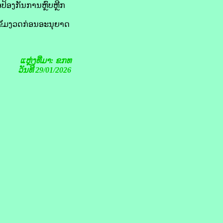
ປ້ອງ​ກັນການ​ຫຼົບ​ຫຼີກ
ັ້ມ​ງວດກ່ອນ​ອະນຸຍາດ​
ແຫຼ່ງທີ່ມາ: ຂກທ
ວັນທີ 29/01/2026