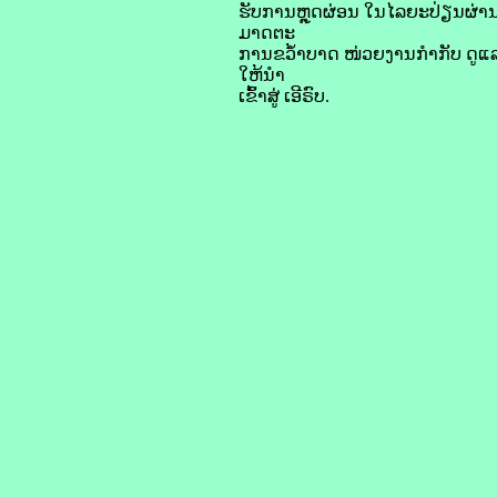
ຮັບ​ການ​ຫຼຸດຜ່ອນ ໃນ​ໄລຍະ​ປ່ຽນ​ຜ່ານ ເ
ມາດ​ຕະ
ການຂວ້ຳ​ບາດ ໜ່ວຍ​ງານ​ກຳກັບ ດູ​ແ
ໃຫ້ນຳ
ເ​​ຂົ້າ​ສູ່ ​ເອີ​ຣົບ.