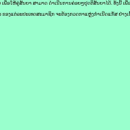
ພື່ອ​ໃຫ້​ຄູ່​ສັນຍາ ສາມາດ ດຳເນີນການຄ່ອຍໆ​ຢຸດຕິ​ສັນຍາ​ໄດ້. ທັງນີ້ ເພື່ອ​
ລ ຂອງແຕ່ລະ​ປະເທດສະມາຊິກ ຈະ​ຕ້ອງ​ກວດກາແຫຼ່ງ​ກຳເນີດແກັສ ຢ່າງ​ເຂ