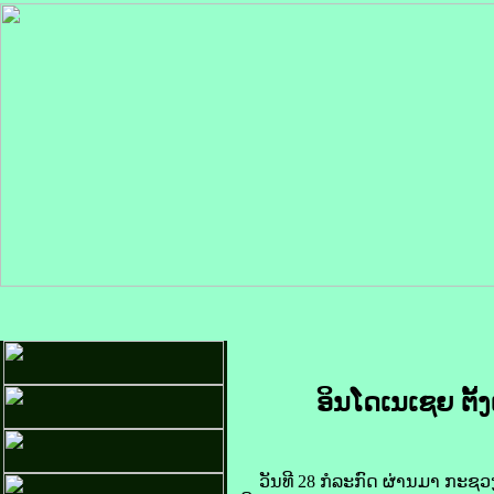
ອິນ​ໂດ​ເນ​ເຊຍ ຕັ້ງ​
​ວັນ​ທີ 28 ກໍລະກົດ ຜ່ານ​ມາ​ ກະຊວງ​ໂ