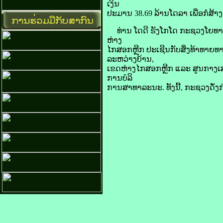
ເງິນ
ປະມານ 38.69 ລ້ານ​ໂດ​ລາ ເພື່ອ​ກໍ່ສ້າງ​ຂ
ທ່ານ ໂດ​ດີ ຮັງ​ໂກ​ໂດ ກະຊວງ​ໂຍທາ​ທິ​ການ
ຫ່າງ​
ໄກ​ສອກຫຼີກ ປະ​ເຊີນ​ກັບ​ສິ່ງ​ທ້າ​ທາຍ​ທາ
ລະຫວ່າງ​ບ້ານ,
ເຂດ​ຫ່າງ​ໄກ​ສອກຫຼີກ ແລະ ສູນ​ກາງ​
ການ​ບໍລິ
ການ​ສາທາລະນະ. ທັງ​ນີ້, ກະຊວງ​ດັ່ງກ່າວ​