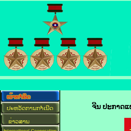
ຈີນ ປະກາດ​ແຜນ