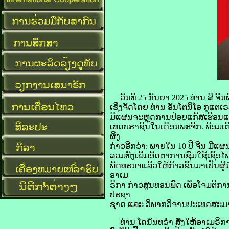
​ວັນ​ທີ 25 ກັນຍາ 2025 ທ່ານ ສີ​ ຈິ້
ເຊິ່ງ​ຈັດ​ໂດຍ ທ່ານ ອັນໂຕ​ນິ​ໂອ ກູ​
ມີ​ແຜນ​ຈະ​ຫຼຸດ​ການ​ປ່ອຍ​ແກັສ​ເຮືອນ
ເທດ​ບຣາ​ຊິນ​ໃນ​ເດືອນ​ພະຈິກ. ພ້ອມ​ເຕ
ຜິງ
ກ່າວອີ​ກວ່າ: ພາຍ​ໃນ 10 ປີ ຈີນ ​ມີ​ແ
ລວມ​ທັງ​ເພີ່ມ​ອັດຕາ​ການ​ຊົມໃຊ້​ເຊື້ອ​
​ພັດທະນາ​ແລ້ວ​ໃຫ້​ກ້າວ​ຂຶ້ນ​ມາ​ເປັ
ອາ​ເມ​
ຣິ​ກາ ກ່າວ​ສູນທອນ​ພົດ ​ເພື່ອ​ໂຈມ​ຕີ​
ປະຊາ​
ຊາດ ແລະ ວິພາກ​ວິຈານ​ປະເທດ​ສະມາຊິກ
ທ່ານ ໂດ​ນັນ​ທຣຳ ສັ່ງ​ໃຫ້​ອາ​ເມ​ຣິ​ກາ​ຖອ