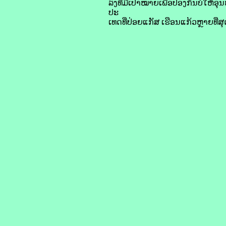
ລົງ​ທີ່​ມີ​ເປົ້າ​ໝາຍ​ເພື່ອ​ປ້ອງ​ກັນ​ບໍ
ປະ
ເທດ​ທີ່​ປ່ອຍ​ແກັສ​ ເຮືອນ​ແກ້ວ​ຫຼາຍ​ທີ