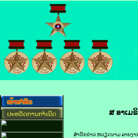
ສ ອາເມຣິກ
​ ສຳນັກ​ຂ່າວ ຫວຽດນາມ ລາຍ​ງານ​ ວັນ​ທ