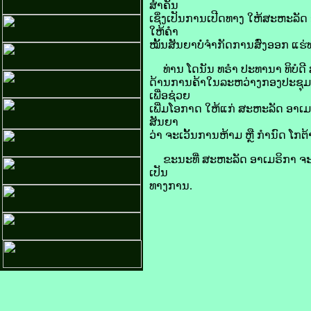
ສຳຄັນ
ເຊິ່ງ​ເປັນ​ການເປີດ​ທາງ ໃຫ້​ສະຫະລັດ ອ
ໃຫ້​ຄຳ
​ໝັ້ນ​ສັນຍາບໍ່​ຈຳກັດການ​ສົ່ງ​ອອກ ແ
ທ່ານ ໂດ​ນັນ ທຣຳ ປະທານາ ທິບໍດີ ສ.ອ
ດ້ານ​ການ​ຄ້າໃນ​ລະຫວ່າງກອງ​ປະຊຸມສ
ເພື່ອ​​ຊ່ວຍ
ເພີ່ມ​ໂອກາດ ໃຫ້​ແກ່ ສະຫະລັດ ອາ​ເມ​ຣິ​
ສັນຍາ​
ວ່າ ຈະ​ເວັ້ນ​ການ​ຫ້າມ ຫຼື ກຳນົດ ໂກ​
ຂະນະ​ທີ່ ສະຫະລັດ ອາ​ເມ​ຣິ​ກາ ຈະ​
ເປັນ​
ທາງ​ການ.