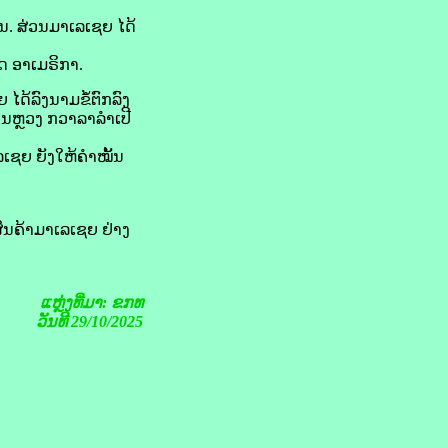
ນ. ສ່ວນ​ມາ​ເລ​ເຊຍ ໄດ້​
 ອາ​ເມ​ຣິ​ກາ.
້​ລົງ​ນາມຂໍ້​ຕົກລົງ
ນຫຼວງ ກວາ​ລາ​ລຳ​ເປີ
​ເຊຍ ຍັງ​ໃຫ້​ຄຳ​ໝັ້ນ
ນຄ້າມາ​ເລ​ເຊຍ ຢ່າງ​
ແຫຼ່ງທີ່ມາ: ຂກທ
ວັນທີ 29/10/2025