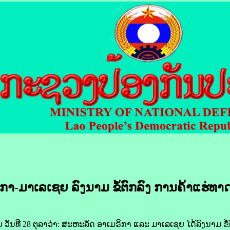
າ-ມາ​ເລ​ເຊຍ ລົງ​ນາມ ​ຂໍ້​ຕົກລົງ ການ​ຄ້າ​ແຮ່​ທາ
ີ 28 ຕຸລາ​ວ່າ: ສະຫະລັດ ອາ​ເມ​ຣິ​ກາ ແລະ ມາ​ເລ​ເຊຍ ໄດ້​ລົງ​ນາມ ຂໍ້​ຕົ