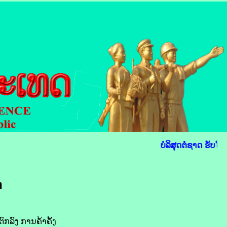
ບໍລິສຸດຕໍ່ຊາດ ຮັບໃຊ
ດ
ກລົງ ການ​ຄ້າຄັ້ງ​