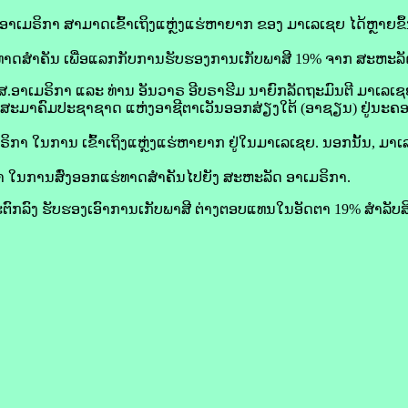
າ​ເມ​ຣິ​ກາ ສາມາດ​ເຂົ້າ​ເຖິງແຫຼ່ງ​ແຮ່​ຫາ​ຍາກ ຂອງ ມາ​ເລ​ເຊຍ ໄດ້​ຫຼາຍ​ຂຶ້
ຮ່​ທາດ​ສຳຄັນ ເພື່ອ​ແລກ​ກັບການ​ຮັບຮອງການ​ເກັບ​ພາສີ 19% ຈາກ ສະຫະລັດ
າເມຣິກາ ແລະ ທ່ານ ອັນ​ວາ​​ຣ ອີ​ບຣາ​ຮີມ ນາຍົກລັດຖະມົນຕີ ມາ​ເລ​ເຊຍ ໄດ
ະມາຄົມປະຊາ​ຊາດ ແຫ່ງ​ອາຊີ​ຕາເວັນ​ອອກສ່ຽງ​ໃຕ້ (ອາ​ຊຽນ) ຢູ່​ນະຄອ
ກາ ໃນ​ການ ເຂົ້າ​ເຖິງ​ແຫຼ່ງ​ແຮ່​ຫາ​ຍາກ ຢູ່​ໃນ​ມາ​ເລ​ເຊຍ. ນອກ​ນັ້ນ, ມາ​ເລ
ຕ້າ ໃນ​ການສົ່ງ​ອອກແຮ່​ທາດ​ສຳຄັນໄປ​ຍັງ ສະຫະລັດ ອາ​ເມ​ຣິ​ກາ.
ຕົກລົງ ຮັບຮອງເອົາການ​ເກັບ​ພາສີ ຕ່າງ​ຕອບ​ແທນໃນ​ອັດຕາ 19% ສຳລັບສິ