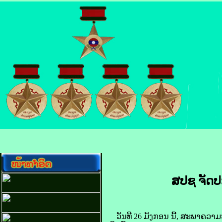
ສປຊ ຈັດ​ປະຊ
ວັນ​ທີ 26 ມັງກອນ ນີ້, ສະພາ​ຄວາມ​ໝ