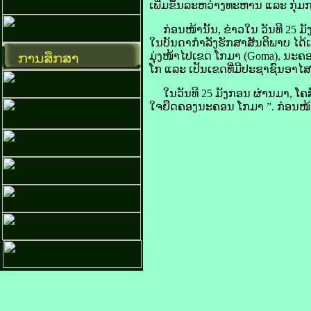
ເພີ່ມ​ຂຶ້ນ​ລະຫວ່າງ​ທະຫານ ແລະ ກຸ່ມ
ກ່ອນ​ໜ້າ​ນັ້ນ, ຂ່າວ​ໃນ​ ວັນ​ທີ 25 ມັງກ
ໃນ​ບັນດາ​ກຳລັງ​ຮັກສາ​ສັນຕິພາບ ໄດ້​
ມຸ່ງ​ໜ້າ​ໄປ​ເຂດ ໂກ​ມາ (Goma), ນະຄອນ​
ໂກ ແລະ ເປັນ​ເຂດ​ທີ່​ມີ​ປະຊາຊົນ​ອາໄສ​ຢ
ໃນ​ວັນ​ທີ 25 ມັງກອນ ຜ່ານ​ມາ, ໂຄສົກ
ໃຈ​ຍືດ​ຄອງ​ນະຄອນ ໂກ​ມາ ”. ກ່ອນ​ໜ້າ​ນ