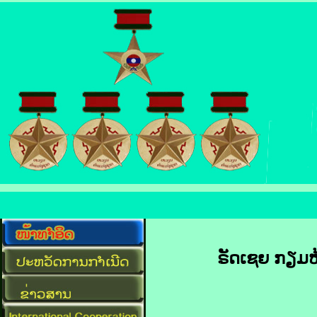
ຣັດ​ເຊຍ ກຽມ​ຫ້