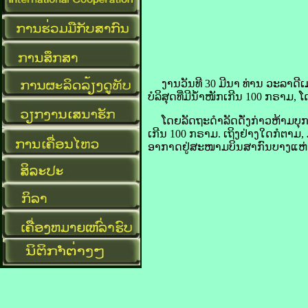
​ງານ​ວັນ​ທີ 30 ມີນາ ທ່ານ ວະ​ລາ​ດີ​ເມ
ບໍລິສຸດ​ທີ່​ມີ​ນ້ຳໜັກ​ເກີນ 100 ກຣາມ, ໂດ
ໂດຍ​ລັດ​ຖະ​ດຳລັດ​ດັ່ງກ່າວຫ້າມ​ບຸກຄົນ
ເກີນ 100 ກຣາມ. ເຖິງ​ຢ່າງໃດ​ກໍ​ຕາມ, ມ
ອາກາດ​ຢູ່​ສະໜາມ​ບິນ​ສາກົນ​ບາງ​ແຫ່ງ,